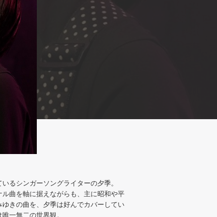
ているシンガーソングライターの夕季。
ナル曲を軸に据えながらも、主に昭和や平
みゆきの曲を、夕季は好んでカバーしてい
は唯一無二の世界観。