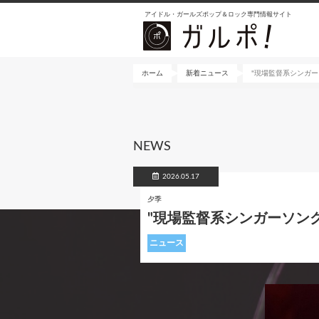
メ
アイドル・ガールズポップ＆ロック専門情報サイト
イ
ン
コ
ン
ホーム
新着ニュース
"現場監督系シンガ
テ
ン
ツ
に
NEWS
移
動
2026.05.17
夕季
"現場監督系シンガーソン
ニュース