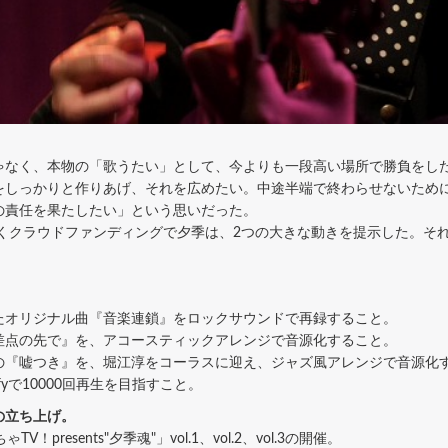
なく、本物の「歌うたい」として、今よりも一段高い場所で勝負をし
をしっかりと作りあげ、それを広めたい。中途半端で終わらせないため
の責任を果たしたい」という思いだった。
続くクラウドファンディングで夕季は、2つの大きな動きを提示した。そ
たオリジナル曲『音楽連鎖』をロックサウンドで再録すること。
差点の先で』を、アコースティックアレンジで音源化すること。
の『嘘つき』を、堀江淳をコーラスに迎え、ジャズ風アレンジで音源化
fyで10000回再生を目指すこと。
の立ち上げ。
V！presents"夕季魂"」vol.1、vol.2、vol.3の開催。