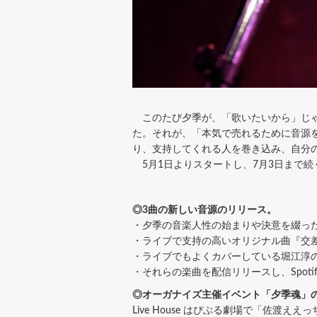
このたび夕季が、「歌いたいから」じゃ
た。それが、「本気で売れるために音源
り、支持してくれる人を巻き込み、自分
5月1日よりスタートし、7月3日まで
◎3曲の新しい音源のリリース。
・夕季の音楽人性の始まりや決意を綴っ
・ライブで支持の高いオリジナル曲『交
・ライブでもよくカバーしている堀江淳
・それらの楽曲を配信リリースし、Spoti
◎オーガナイズ主催イベント「夕季魂」
Live House はぴぶる劇場で「佐渡ええっちゃT