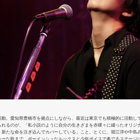
動。愛知県豊橋市を拠点にしながら、最近は東京でも積極的に活動し
れるのが、「私小説のように自分の生きざまを赤裸々に綴ったオリジ
、新たな命を注ぎ込んでカバーしている」こと。とくに、堀江淳や中島
キーな歌まで、ボーイッシュなルックスと少年ボイスで奏でるステージ