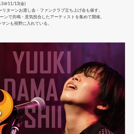
.3＠11/13(金)
終日〜リターンお渡し会・ファンクラブ立ち上げ会も催す。
シーンで共鳴・意気投合したアーティストを集めて開催。
ンマンも視野に入れている。