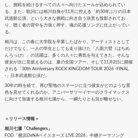
し、挑戦を続けるすべての人々へ向けたエールが込められてい
る。また、歌詞には相川自身が11月に控える「約30年ぶりの日本
武道館公演」という大きな挑戦に向き合う決意も投影されてお
り、聴く者の背中を力強く押す、魂の応援ソングに仕上がってい
る。
相川は、この春に大学院を卒業したばかり。アーティストとして
だけでなく、一人の学生としても走り抜けた「八面六臂（はちめ
んろっぴ）」の活躍は、多くの人々に勇気を与えてきた。そんな
彼女が次に見据えるのは、夏の全国ツアー、そして11月2日に開催
される「30th Anniversary ROCK KINGDOM TOUR 2026 -FINAL
-」日本武道館公演だ。
30年の時を経て、再び聖地のステージに立つ彼女がどのような景
色を見せてくれるのか。アニバーサリーイヤーのクライマックス
に向けて加速する相川七瀬から、一瞬たりとも目が離せない。
＜リリース情報＞
相川七瀬「Challengers」
FOD「横浜DeNAベイスターズ L!VE 2026」中継テーマソング