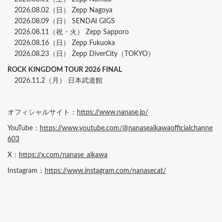
2026.08.02（日） Zepp Nagoya
2026.08.09（日） SENDAI GIGS
2026.08.11（祝・火） Zepp Sapporo
2026.08.16（日） Zepp Fukuoka
2026.08.23（日） Zepp DiverCity（TOKYO）
ROCK KINGDOM TOUR 2026 FINAL
2026.11.2（月） 日本武道館
オフィシャルサイト：
https://www.nanase.jp/
YouTube：
https://www.youtube.com/@nanaseaikawaofficialchanne
603
X：
https://x.com/nanase_aikawa
Instagram：
https://www.instagram.com/nanasecat/