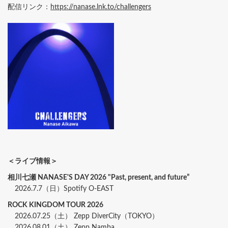
配信リンク：
https://nanase.lnk.to/challengers
＜ライブ情報＞
相川七瀬 NANASE'S DAY 2026 "Past, present, and future”
2026.7.7（日）Spotify O-EAST
ROCK KINGDOM TOUR 2026
2026.07.25（土） Zepp DiverCity（TOKYO）
2026.08.01（土） Zepp Namba