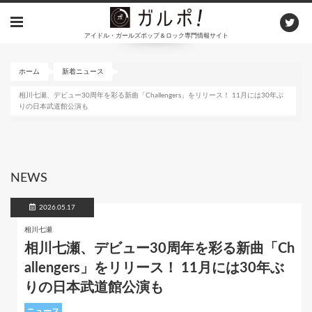
メ
イ
アイドル・ガールズポップ＆ロック専門情報サイト
ン
コ
ン
ホーム
新着ニュース
テ
相川七瀬、デビュー30周年を彩る新曲「Challengers」をリリース！ 11月には30年ぶ
ン
りの日本武道館公演も
ツ
に
移
動
NEWS
2026.05.17
相川七瀬
相川七瀬、デビュー30周年を彩る新曲「Ch
allengers」をリリース！ 11月には30年ぶ
りの日本武道館公演も
ニュース