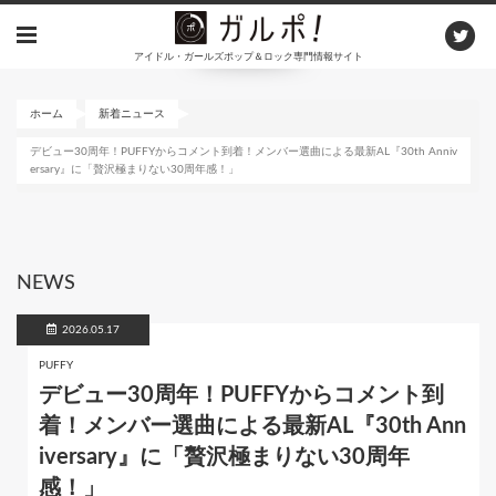
メ
イ
アイドル・ガールズポップ＆ロック専門情報サイト
ン
コ
ン
ホーム
新着ニュース
テ
デビュー30周年！PUFFYからコメント到着！メンバー選曲による最新AL『30th Anniv
ン
ersary』に「贅沢極まりない30周年感！」
ツ
に
移
動
NEWS
2026.05.17
PUFFY
デビュー30周年！PUFFYからコメント到
着！メンバー選曲による最新AL『30th Ann
iversary』に「贅沢極まりない30周年
感！」