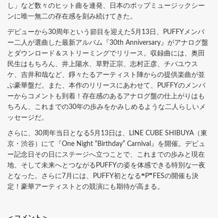
し」など数々のヒット曲を連発、日本のポップミュージックシー
ンに唯一無二の存在感を刻み続けてきた。
デビューから30周年という節目を迎えた5月13日、PUFFYメンバ
ー二人が選曲した最新アルバム『30th Anniversary』がアナログ盤
とダウンロード＆ストリーミングでリリース。収録曲には、奥田
民生はもちろん、井上陽水、草野正宗、志村正彦、チバユウス
ケ、吉井和哉など、錚々たるアーティスト陣からの提供楽曲が並
ぶ豪華盤だ。また、本作のリリースにあわせて、PUFFYのメンバ
ーからコメントも到着！存在感のあるアナログ盤の仕上がりはも
ちろん、これまでの30年の歩みをかみしめるような二人らしいメ
ッセージだ。
さらに、30周年当日となる5月13日は、LINE CUBE SHIBUYA（東
京・渋谷）にて『One Night “Birthday” Carnival』を開催。デビュ
ー記念日その日にステージへ立つことで、これまでの歩みと現在
地、そして未来へとつながるPUFFYの姿を体感できる特別な一夜
となった。さらに7月には、PUFFY初となる❝P❞FESの開催も決
定！豪華アーティストとの競演にも期待が高まる。
＜コメント＞