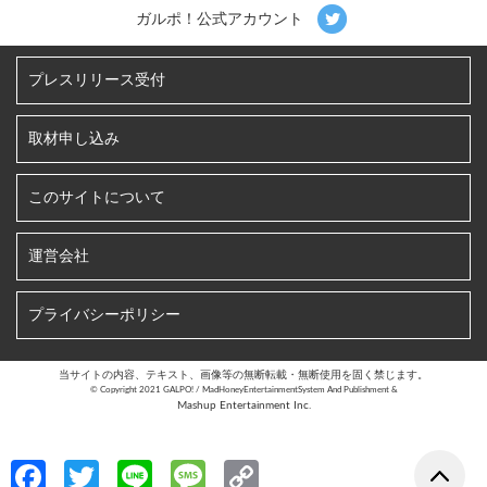
ガルポ！公式アカウント
プレスリリース受付
取材申し込み
このサイトについて
運営会社
プライバシーポリシー
当サイトの内容、テキスト、画像等の無断転載・無断使用を固く禁じます。
©︎ Copyright 2021 GALPO! / MadHoneyEntertainmentSystem And Publishment &
Mashup Entertainment Inc.
Fa
T
Li
M
C