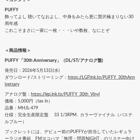
PUFFY
飾ってよし 聴いてなおよし、中身をみたら更に贅沢極まりない30
周年感
これこそまさに一家に一枚・・・いや数枚、なにとぞ
＜商品情報＞
PUFFY 「30th Anniversary」（DL/ST/アナログ盤)
発売日：2026年5月13日(水)
ダウンロード/ストリーミング：
https://LGP.lnk.to/PUFFY_30thAnn
iversary
アナログ盤：
https://lgp.lnk.to/PUFFY_30th_Vinyl
価格：5,000円（tax in）
品番：MHJL-479
仕様：完全生産限定盤 33 1/3RPM. カラーヴァイナル（パステ
ルブルー）
ブックレットには、デビュー前のPUFFYが担当していたレギュラ
ーラジオ番組、FMヨコハマ「無理・問題NIGHT」のリスナー向け