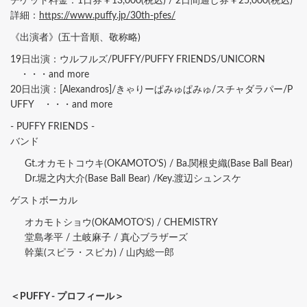
チケット料金：1日券￥13,000(税込) / 2日間通し券￥25,000(税込)
詳細：
https://www.puffy.jp/30th-pfes/
《出演者》(五十音順、敬称略)
19日出演：ウルフルズ/PUFFY/PUFFY FRIENDS/UNICORN
・・・and more
20日出演：[Alexandros]/きゃりーぱみゅぱみゅ/スチャダラパー/P
UFFY ・・・and more
- PUFFY FRIENDS -
バンド
Gt.オカモトコウキ(OKAMOTO’S) / Ba.関根史織(Base Ball Bear)
Dr.堀之内大介(Base Ball Bear) /Key.渡辺シュンスケ
ゲストボーカル
オカモトショウ(OKAMOTO’S) / CHEMISTRY
堂島孝平 / 土岐麻子 / 真心ブラザーズ
幹葉(スピラ・スピカ) / 山内総一郎
＜PUFFY - プロフィール＞