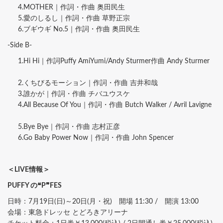
4.MOTHER｜作詞・作曲 奥田民生
5.愛のしるし｜作詞・作曲 草野正宗
6.ブギウギ No.5｜作詞・作曲 奥田民生
-Side B-
1.Hi Hi｜作詞Puffy AmiYumi/Andy Sturmer作曲 Andy Sturmer
2.くちびるモーション｜作詞・作曲 吉井和哉
3.誰かが｜作詞・作曲 チバユウスケ
4.All Because Of You｜作詞・作曲 Butch Walker / Avril Lavigne
5.Bye Bye｜作詞・作曲 志村正彦
6.Go Baby Power Now｜作詞・作曲 John Spencer
＜LIVE情報＞
PUFFY の❝P❞FES
日時：7月19日(日)～20日(月・祝) 開場 11:30 / 開演 13:00
会場：東急ドレッセ とどろきアリーナ