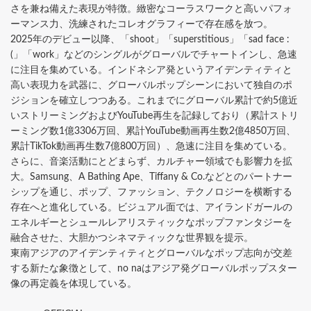
さを兼ね備えた表現が特徴。緻密なコーラスワークと高いパフォ
ーマンス力、洗練されたコレオグラフィーで存在感を放つ。
2025年のデビュー以降、「shoot」「superstitious」「sad face :
(」「work」などのシングルがグローバルでチャートインし、急速
に注目を集めている。インドネシア発というアイデンティティと
高い表現力を武器に、グローバルポップシーンにおいて独自のポ
ジションを確立しつつある。これまでにグローバル累計で約5億近
いストリーミングおよびYouTube再生を記録しており（累計ストリ
ーミング数1億3306万回、累計YouTube動画再生数2億4850万回、
累計TikTok動画再生数7億800万回）、急速に注目を集めている。
さらに、音楽活動にとどまらず、カルチャー領域でも影響力を拡
大。Samsung、A Bathing Ape、Tiffany & Co.などとのパートナー
シップを通じ、ポップ、ファッション、テクノロジーを横断する
存在へと進化している。ビジュアル面では、アイランドガールの
エネルギーとシュールレアリスティックなポップファンタジーを
融合させた、大胆かつシネマティックな世界観を提示。
東南アジアのアイデンティティとグローバルなポップ志向が交差
する新たな象徴として、no naはアジア発グローバルポップスター
像の再定義を体現している。