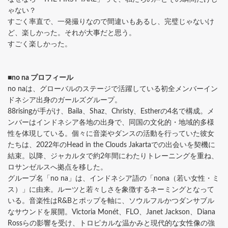
ゃない？
すごく率直で、一発撮りなので間違いもあるし、完璧じゃないけ
ど、楽しかった。それが大事だと思う。
すごく楽しかった。
■no na プロフィール
no naは、グローバルのステージで活躍している初全メンバーイン
ドネシア出身のガールズグループ。
88risingが手がけ、Baila、Shaz、Christy、Estherの4名で構成。メ
ンバーはインドネシア各地の出身で、同国の文化的・地域的多様
性を体現している。個々に音楽やダンスの活動を行っていた彼女
たちは、2022年のHead in the Clouds Jakartaでの出会いを契機に
結束。以降、ジャカルタで約2年間にわたりトレーニングを重ね、
ロサンゼルスへ拠点を移した。
グループ名「no na」は、インドネシア語の「nona（若い女性・ミ
ス）」に由来。ルーツと若々しさを象徴するネーミングとなって
いる。音楽性はR&Bとポップを軸に、ソウルフルかつダンサブル
なサウンドを展開。Victoria Monét、FLO、Janet Jackson、Diana
Rossらの影響を受け、トロピカルな温かみと現代的な女性像の強