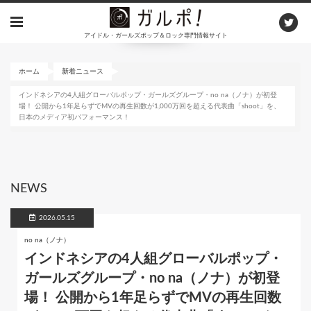
メ
イ
アイドル・ガールズポップ＆ロック専門情報サイト
ン
コ
ン
ホーム
新着ニュース
テ
インドネシアの4人組グローバルポップ・ガールズグループ・no na（ノナ）が初登
ン
場！ 公開から1年足らずでMVの再生回数が1,000万回を超える代表曲「shoot」を、
ツ
日本のメディア初パフォーマンス！
に
移
動
NEWS
2026.05.15
no na（ノナ）
インドネシアの4人組グローバルポップ・
ガールズグループ・no na（ノナ）が初登
場！ 公開から1年足らずでMVの再生回数