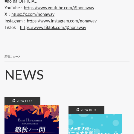
■no na OFFICIAL
YouTube：
https://www.youtube.com/@nonawav
X：
https://x.com/nonawav
Instagram：
https://www.instagram.com/nonawav
TikTok：
https://www.tiktok.com/@nonawav
新着ニュース
NEWS
2026.11.15
2026.10.04