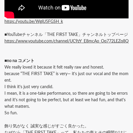
https://youtu.be/WgiU5FGSH_k
■YouTubeチャンネル「THE FIRST TAKE」チャンネルトップページ
https://www.youtube.com/channel/UC9zY_E8mcAo_Oq772LEZq8Q
■no na コメント
We really loved it because it felt really raw and honest.
because “THE FIRST TAKE” is very— it's just our vocal and the mom
ent.
I think it's just very candid.
I mean, it is a one-take performance, so there are going to be errors
and it's not going to be perfect, but at least we had fun, and that's
what matters.
So fun.
飾り気がなく 誠実な感じがすごく良かった。
なぜなら「THE FIRST TAKE」って、私たちの声とその瞬間だけじ