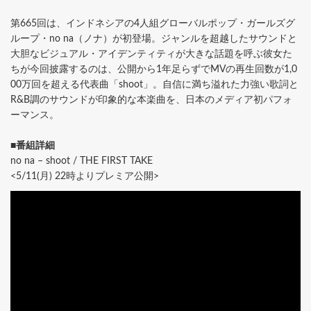
第665回は、インドネシアの4人組グローバルポップ・ガールズグ
ループ・no na（ノナ）が初登場。ジャンルを超越したサウンドと
大胆なビジュアル・アイデンティティが大きな話題を呼ぶ彼女た
ちが今回披露するのは、公開から1年足らずでMVの再生回数が1,0
00万回を超える代表曲「shoot」。自信に満ち溢れた力強い歌詞と
R&B調のサウンドが印象的な本楽曲を、日本のメディア初パフォ
ーマンス。
■番組詳細
no na – shoot / THE FIRST TAKE
<5/11(月) 22時よりプレミア公開>