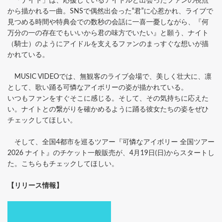
「ナイト」は、応援しているアイドルと出会ったファンの視点
から描かれる一曲。SNSで偶然出会った“君”に心惹かれ、ライブで
見つめる時間や特典会での数秒の会話に一喜一憂しながら、『何
万分の一の存在でもいいから君の味方でいたい』と願う、ナイト
（騎士）のようにアイドルを支えるファンのまっすぐな想いが描
かれている。
MUSIC VIDEOでは、無観客のライブ会場で、美しく壮大に、凛
として、歌い踊る可憐なアイボリーの姿が描かれている。
いつもファンをすぐそこに感じる。そして、その気持ちに応えた
い。ナイトとの繋がりを確かめるように踊る彼女たちの姿をぜひ
チェックしてほしい。
そして、全国4都市を巡るツアー『可憐なアイボリー 全国ツアー
2026 ナイト』のチケット一般販売が、4月19日(日)からスタートし
た。こちらもチェックしてほしい。
【リリース情報】