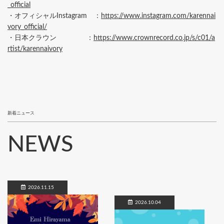
_official
・オフィシャルInstagram ：
https://www.instagram.com/karennai
vory_official/
・日本クラウン ：
https://www.crownrecord.co.jp/s/c01/a
rtist/karennaivory
新着ニュース
NEWS
2026.11.15
2026.10.04