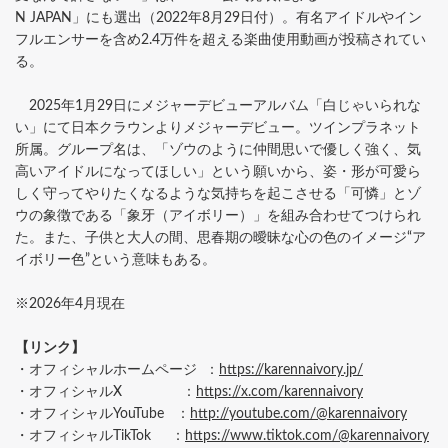
N JAPAN」にも選出（2022年8月29日付）。有名アイドルやイン
フルエンサーを含め2.4万件を超える楽曲使用動画が投稿されてい
る。
2025年1月29日にメジャーデビューアルバム「白じゃいられな
い」にて日本クラウンよりメジャーデビュー。ツインプラネット
所属。グループ名は、「ゾウのように仲間思いで優しく強く、気
高いアイドルになってほしい」という願いから、姿・形が可愛ら
しく守ってやりたくなるような気持ちを起こさせる「可憐」とゾ
ウの象徴である「象牙（アイボリー）」を組み合わせてつけられ
た。また、子供と大人の間、思春期の曖昧な心の色のイメージ“ア
イボリー色”という意味もある。
※2026年4月現在
【リンク】
・オフィシャルホームページ ：
https://karennaivory.jp/
・オフィシャルX ：
https://x.com/karennaivory
・オフィシャルYouTube ：
http://youtube.com/@karennaivory
・オフィシャルTikTok ：
https://www.tiktok.com/@karennaivory