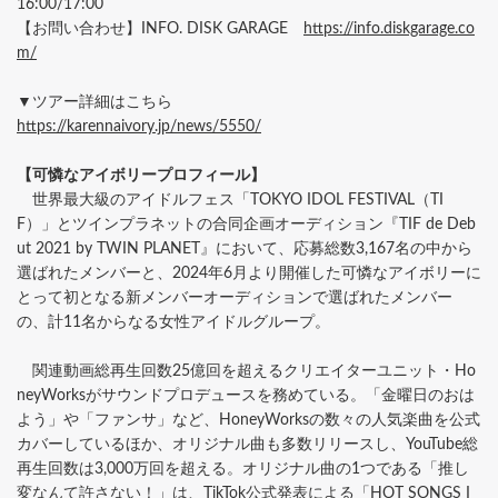
16:00/17:00
【お問い合わせ】INFO. DISK GARAGE
https://info.diskgarage.co
m/
▼ツアー詳細はこちら
https://karennaivory.jp/news/5550/
【可憐なアイボリープロフィール】
世界最大級のアイドルフェス「TOKYO IDOL FESTIVAL（TI
F）」とツインプラネットの合同企画オーディション『TIF de Deb
ut 2021 by TWIN PLANET』において、応募総数3,167名の中から
選ばれたメンバーと、2024年6月より開催した可憐なアイボリーに
とって初となる新メンバーオーディションで選ばれたメンバー
の、計11名からなる女性アイドルグループ。
関連動画総再生回数25億回を超えるクリエイターユニット・Ho
neyWorksがサウンドプロデュースを務めている。「金曜日のおは
よう」や「ファンサ」など、HoneyWorksの数々の人気楽曲を公式
カバーしているほか、オリジナル曲も多数リリースし、YouTube総
再生回数は3,000万回を超える。オリジナル曲の1つである「推し
変なんて許さない！」は、TikTok公式発表による「HOT SONGS I