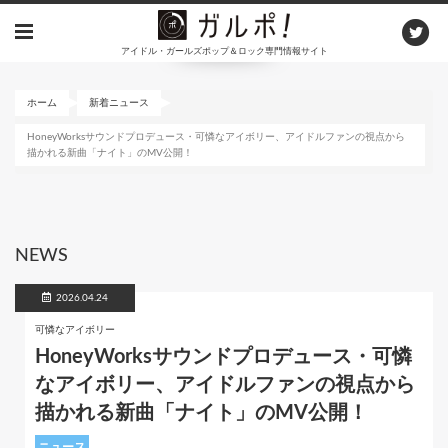
メ
イ
アイドル・ガールズポップ＆ロック専門情報サイト
ン
コ
ン
ホーム
新着ニュース
テ
HoneyWorksサウンドプロデュース・可憐なアイボリー、アイドルファンの視点から
ン
描かれる新曲「ナイト」のMV公開！
ツ
に
移
動
NEWS
2026.04.24
可憐なアイボリー
HoneyWorksサウンドプロデュース・可憐
なアイボリー、アイドルファンの視点から
描かれる新曲「ナイト」のMV公開！
ニュース