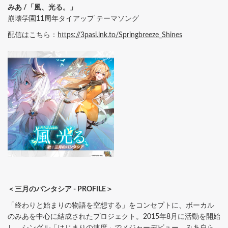
みあ /「風、光る。」
崩壊学園11周年タイアップ テーマソング
配信はこちら：
https://3pasi.lnk.to/Springbreeze_Shines
＜三月のパンタシア - PROFILE＞
「終わりと始まりの物語を空想する」をコンセプトに、ボーカル
のみあを中心に結成されたプロジェクト。2015年8月に活動を開始
し、シングル「はじまりの速度」でメジャーデビュー。みあ自ら