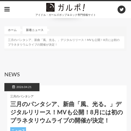
メ
イ
アイドル・ガールズポップ＆ロック専門情報サイト
ン
コ
ン
ホーム
新着ニュース
テ
三月のパンタシア、新曲「風、光る。」デジタルリリース！MVも公開！8月には初の
ン
プラネタリウムライブの開催が決定！
ツ
に
移
動
NEWS
2026.04.21
三月のパンタシア
三月のパンタシア、新曲「風、光る。」デ
ジタルリリース！MVも公開！8月には初の
プラネタリウムライブの開催が決定！
ニュース