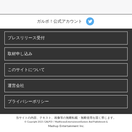
ガルポ！公式アカウント
プレスリリース受付
取材申し込み
このサイトについて
運営会社
プライバシーポリシー
当サイトの内容、テキスト、画像等の無断転載・無断使用を固く禁じます。
©︎ Copyright 2021 GALPO! / MadHoneyEntertainmentSystem And Publishment &
Mashup Entertainment Inc.