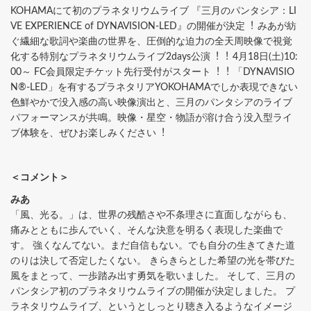
KOHAMAにて初のプラネタリウムライブ 『三月のパンタシア：LI
VE EXPERIENCE of DYNAVISION-LED』の開催が決定︕ みあが紡
ぐ繊細な歌詞や楽曲の世界を、圧倒的な迫力の全天周映像で視覚
化する特別なプラネタリウムライブ2days公演︕︕ 4月18日(土)10:
00～ FC会員限定チケット先行受付がスタート︕︕ 「DYNAVISIO
N®-LED」を有するプラネタリアYOKOHAMAでしか表現できない
色鮮やかで没入感の高い映像演出と、三月のパンタシアのライブ
パフォーマンスが共鳴。映像・星空・物語が溶け合う没入型ライ
ブ体験を、ぜひお楽しみください︕
＜コメント＞
みあ
「風、光る。」は、世界の残酷さや不条理さに直面しながらも、
痛みとともに歩んでいく、そんな決意を明るく表現した楽曲で
す。 強くなんてない。まだ自信もない。でも自分の生きてきた道
のりは決して否定したくない。 きらきらとした希望の光を帯びた
風をまとって、一歩踏み出す勇気を歌いました。 そして、三月の
パンタシア初のプラネタリウムライブの開催が決定しました。 プ
ラネタリウムライブ、というとしっとり聴き入るようなイメージ