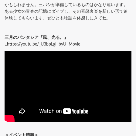
かもしれません。三パシが準備しているものはかなり違います。
ある少女の青春の記憶にダイブし、その喜怒哀楽を新しい形で追
体験してもらいます。ぜひとも物語を体感しにきてね。
三月のパンタシア『風、光る。』
∟
https://youtu.be/_U3bpLgHbyU Movie
＜イベント情報＞