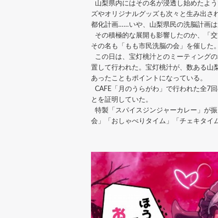
山梨県内にはその名が浸透し始めたよう
ズやオリジナルグッズも次々と生み出され
都化計画……いや、山梨県民の洗脳計画
その積極的な展開も影響したのか、「交流
その名も「もも市民洗脳の会」を催した
この日は、宝灯桃汁とのミーティングの
置して行われた。宝灯桃汁が、数ある山
あったこともポイントになっている。
CAFE「月のうらがわ」で行われた全7
とを証明していた。
特製「スパイスジンジャーカレー」が振
会」「おしゃべりタイム」「チェキタイ