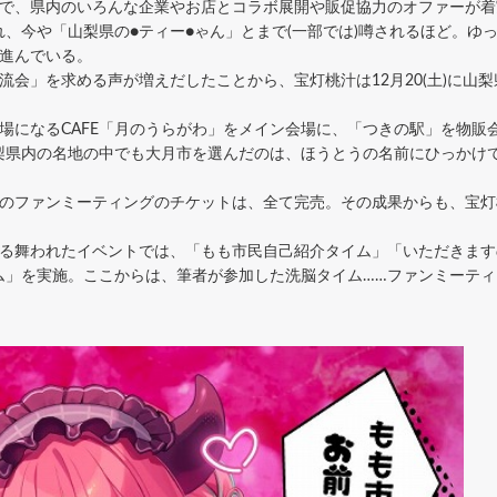
で、県内のいろんな企業やお店とコラボ展開や販促協力のオファーが着
、今や「山梨県の●ティー●ゃん」とまで(一部では)噂されるほど。ゆ
は進んでいる。
会」を求める声が増えだしたことから、宝灯桃汁は12月20(土)に山
。
場になるCAFE「月のうらがわ」をメイン会場に、「つきの駅」を物販
梨県内の名地の中でも大月市を選んだのは、ほうとうの名前にひっかけて
回のファンミーティングのチケットは、全て完売。その成果からも、宝灯
る舞われたイベントでは、「もも市民自己紹介タイム」「いただきます
ム」を実施。ここからは、筆者が参加した洗脳タイム……ファンミーテ