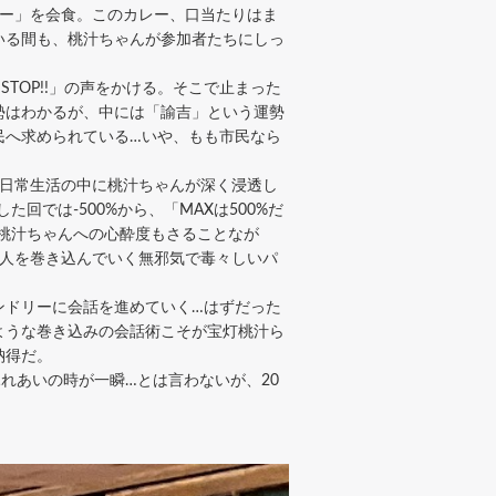
ー」を会食。このカレー、口当たりはま
いる間も、桃汁ちゃんが参加者たちにしっ
TOP!!」の声をかける。そこで止まった
勢はわかるが、中には「諭吉」という運勢
民へ求められている…いや、もも市民なら
日常生活の中に桃汁ちゃんが深く浸透し
では-500%から、「MAXは500%だ
桃汁ちゃんへの心酔度もさることなが
と人を巻き込んでいく無邪気で毒々しいパ
ドリーに会話を進めていく…はずだった
ような巻き込みの会話術こそが宝灯桃汁ら
納得だ。
れあいの時が一瞬…とは言わないが、20