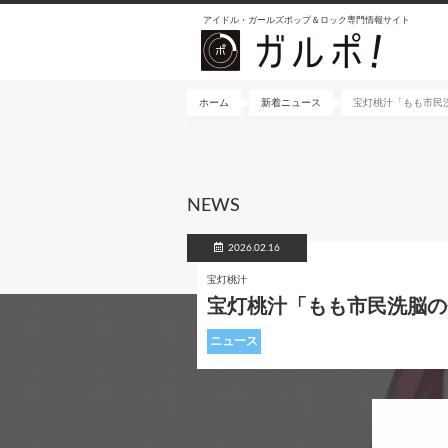
メ
アイドル・ガールズポップ＆ロック専門情報サイト
イ
ン
コ
ン
ホーム
新着ニュース
宝灯桃汁「もも市民洗
テ
ン
ツ
に
NEWS
移
動
2026.02.16
宝灯桃汁
宝灯桃汁「もも市民洗脳の
ニュース