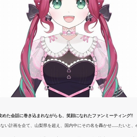
の攻めた会話に巻き込まれながらも、笑顔になれたファンミーティング!!
もない計画を企て、山梨県を超え、国内中にその名を轟かせ……たいと、