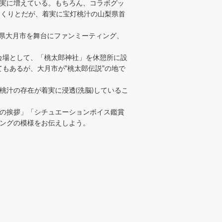
実に増えている。もちろん、コラボグッ
っくりとだが、着実に宝灯桃汁の山梨県首
梨県大月市を舞台にファンミーティング、
会場として、「桃太郎神社」を休憩所に設
もあるが、大月市が"桃太郎伝説"の地で
桃汁の存在が着実に浸透(洗脳)しているこ
の挨拶」「シチュエーションボイス鑑賞
ィングの模様をお伝えしよう。