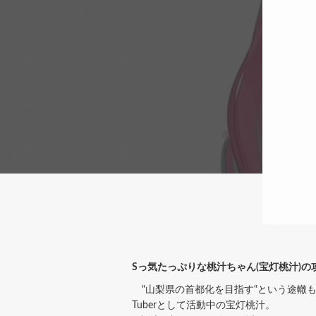
Sっ気たっぷりな桃汁ちゃん(宝灯桃汁)
"山梨県の首都化を目指す"という途轍
Tuberとして活動中の宝灯桃汁。