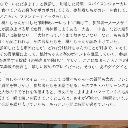
なで「いただきます」と挨拶し、用意した特製「スパイスンジャーカレ
、食べていると身体がポカポカしてくる。参加者たちがカレーを食して
くところが、ファンミーティックらしい。
桃汁ちゃんが回した"御神籤ルーレット"に向けて、参加者一人一人が「S
んが読み上げる形で進行。御神籤によくある「大吉」「中吉」などの運
爆買いは義務なり」「大好きっていうまで放さないなり」など、もも市
数々が記されれば、その言葉たちを、桃汁ちゃんが読み上げていた。
参加したもも市民たちが、どれだけ桃汁ちゃんのことが好きで、いかに
の貢献度によって、桃汁ちゃんが%のポイントを進呈していく。参加した回
%を進呈する掟破りの発言まで飛びだしていた。ここに集まった人たちの
っ気満載の発言も、嬉しい攻めのプレイだった。そうか、あのグイグイ
か…。
「おしゃべりタイム」へ。ここでは桃汁ちゃんへの質問も含め、フレン
な質問を投げかけ、参加者たちを困惑させる。そのプチ・ハリケーンの
た人数の中でそれを体感すると、彼女の沼にますますハマッていくのも
て一瞬で装いを変えていくところは、さすがVTuber。1時間というふ
と会話を繰り広げていたら、あっという間に時間が過ぎていった。