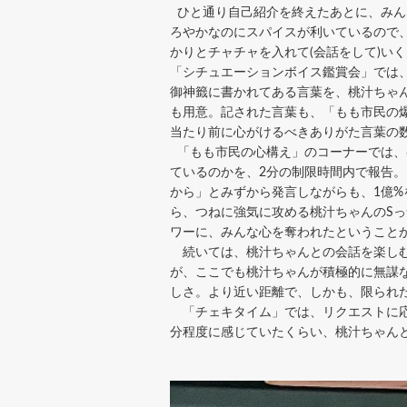
ひと通り自己紹介を終えたあとに、みん
ろやかなのにスパイスが利いているので
かりとチャチャを入れて(会話をして)い
「シチュエーションボイス鑑賞会」では、
御神籤に書かれてある言葉を、桃汁ちゃ
も用意。記された言葉も、「もも市民の
当たり前に心がけるべきありがた言葉の
「もも市民の心構え」のコーナーでは、
ているのかを、2分の制限時間内で報告。そ
から」とみずから発言しながらも、1億
ら、つねに強気に攻める桃汁ちゃんのS
ワーに、みんな心を奪われたということ
続いては、桃汁ちゃんとの会話を楽しむ
が、ここでも桃汁ちゃんが積極的に無謀
しさ。より近い距離で、しかも、限られ
「チェキタイム」では、リクエストに応え
分程度に感じていたくらい、桃汁ちゃん