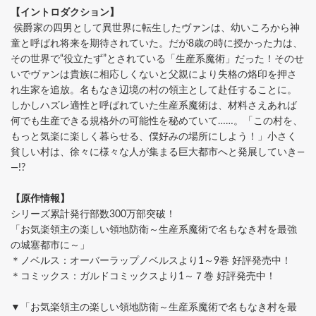
【イントロダクション】
侯爵家の四男として異世界に転生したヴァンは、幼いころから神
童と呼ばれ将来を期待されていた。だが8歳の時に授かった力は、
その世界で“役立たず”とされている「生産系魔術」だった！そのせ
いでヴァンは貴族に相応しくないと父親により失格の烙印を押さ
れ生家を追放。名もなき辺境の村の領主として赴任することに。
しかしハズレ適性と呼ばれていた生産系魔術は、材料さえあれば
何でも生産できる規格外の可能性を秘めていて……。「この村を、
もっと気楽に楽しく暮らせる、僕好みの場所にしよう！」小さく
貧しい村は、徐々に様々な人が集まる巨大都市へと発展していき―
―!?
【原作情報】
シリーズ累計発行部数300万部突破！
「お気楽領主の楽しい領地防衛～生産系魔術で名もなき村を最強
の城塞都市に～」
＊ノベルス：オーバーラップノベルスより1～9巻 好評発売中！
＊コミックス：ガルドコミックスより1～７巻 好評発売中！
▼「お気楽領主の楽しい領地防衛～生産系魔術で名もなき村を最