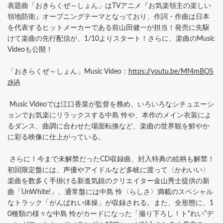
表題曲「おきらくぜ～しょん」はTVアニメ『お気楽領主の楽しい
領地防衛』オープニングテーマとなっており、作詞・作曲は日本
を代表するヒットメーカーである前山田健一が担当！発売に先駆
けて楽曲の先行配信が、1/10よりスタート！さらに、楽曲のMusic
Videoも公開！
「おきらくぜ～しょん」Music Video：
https://youtu.be/Mf4mBOS
zkjA
Music Videoでは江口香菜が監督を務め、いろいろなシチュエーシ
ョンでお気楽にリラックスする中島 怜や、本作のメイン衣装によ
るダンス、曲調に合わせた場面転換など、楽曲の世界観を鮮やか
に彩る映像に仕上がっている。
さらに！今まで未解禁だったCD収録曲、封入特典の絵柄も解禁！
初回限定盤には、声優やアイドルなど多岐に渡って〈かわいい〉
楽曲を数多く手掛ける新進気鋭のクリエイター金山秀士提供の新
曲「UnWhite!」、通常盤には中島 怜〈らしさ〉満載のスペシャル
なトラック「がんばれい体操」が収録される。また、全形態に、1
0種類の様々な中島 怜がカードになった「撮り下ろし！ト“れい”デ