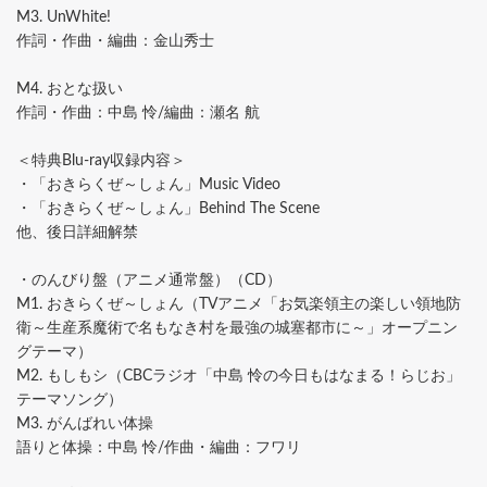
M3. UnWhite!
作詞・作曲・編曲：金山秀士
M4. おとな扱い
作詞・作曲：中島 怜/編曲：瀬名 航
＜特典Blu-ray収録内容＞
・「おきらくぜ～しょん」Music Video
・「おきらくぜ～しょん」Behind The Scene
他、後日詳細解禁
・のんびり盤（アニメ通常盤）（CD）
M1. おきらくぜ～しょん（TVアニメ「お気楽領主の楽しい領地防
衛～生産系魔術で名もなき村を最強の城塞都市に～」オープニン
グテーマ）
M2. もしもシ（CBCラジオ「中島 怜の今日もはなまる！らじお」
テーマソング）
M3. がんばれい体操
語りと体操：中島 怜/作曲・編曲：フワリ