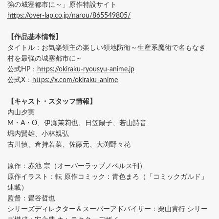
強の城塞都市に～」原作特設サイト
https://over-lap.co.jp/narou/865549805/
【作品基本情報】
タイトル：お気楽領主の楽しい領地防衛～生産系魔術で名もなき
村を最強の城塞都市に～
公式HP：
https://okiraku-ryousyu-anime.jp
公式X：
https://x.com/okiraku_anime
【キャスト・スタッフ情報】
内山夕実
M・A・O、伊瀬茉莉也、日笠陽子、若山詩音
堀内賢雄、小林親弘
古川慎、倉持若菜、佐藤元、大渕野々花
原作：赤池 宗（オーバーラップノベルス刊）
原作イラスト：転 原作コミック：青色まろ（「コミックガルド」
連載）
監督：畳谷哲也
シリーズディレクター＆スーパーアドバイザー：栗山貴行 シリー