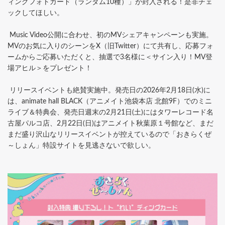
ィングフォトカード（ランダム10種）」が封入される！是非チェ
ックしてほしい。
Music Video公開に合わせ、初のMVシェアキャンペーンも実施。
MVのお気に入りのシーンをX（旧Twitter）にて共有し、応募フォ
ームからご応募いただくと、抽選で3名様に＜サイン入り！MV登
場アヒル＞をプレゼント！
リリースイベントも絶賛実施中。発売日の2026年2月18日(水)に
は、animate hall BLACK（アニメイト池袋本店 北館9F）でのミニ
ライブ＆特典会、発売日週末の2月21日(土)にはタワーレコード名
古屋パルコ店、2月22日(日)はアニメイト秋葉原１号館など、まだ
まだ盛り沢山なリリースイベントが控えているので「おきらくぜ
～しょん」特設サイトを見逃さないで欲しい。