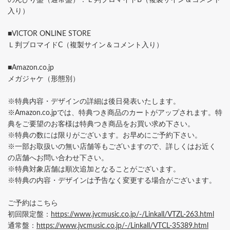
のんびり盤（通常盤）：Ｌ判ブロマイドB（複製サイン＆コメント
入り）
■VICTOR ONLINE STORE
Ｌ判ブロマイドC（複製サイン＆コメント入り）
■Amazon.co.jp
メガジャケ（形態別）
※特典内容・デザインの詳細は後日発表いたします。
※Amazon.co.jpでは、特典つき商品のカートがアップされます。特
典をご要望のお客様は特典つき商品をお買い求め下さい。
※特典の数には限りがございます。お早めにご予約下さい。
※一部お取扱いの無い店舗等もございますので、詳しくはお近く
の店舗へお問い合わせ下さい。
※特典対象店舗は順次追加となることがございます。
※特典の内容・デザインは予告なく変更する場合がございます。
ご予約はこちら
初回限定盤：
https://www.jvcmusic.co.jp/-/Linkall/VTZL-263.html
通常盤：
https://www.jvcmusic.co.jp/-/Linkall/VTCL-35389.html