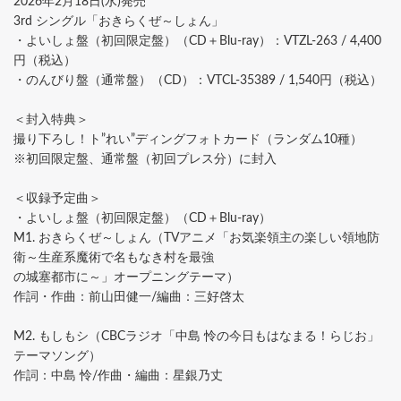
2026年2月18日(水)発売
3rd シングル「おきらくぜ～しょん」
・よいしょ盤（初回限定盤）（CD＋Blu-ray）：VTZL-263 / 4,400
円（税込）
・のんびり盤（通常盤）（CD）：VTCL-35389 / 1,540円（税込）
＜封入特典＞
撮り下ろし！ト”れい”ディングフォトカード（ランダム10種）
※初回限定盤、通常盤（初回プレス分）に封入
＜収録予定曲＞
・よいしょ盤（初回限定盤）（CD＋Blu-ray）
M1. おきらくぜ～しょん（TVアニメ「お気楽領主の楽しい領地防
衛～生産系魔術で名もなき村を最強
の城塞都市に～」オープニングテーマ）
作詞・作曲：前山田健一/編曲：三好啓太
M2. もしもシ（CBCラジオ「中島 怜の今日もはなまる！らじお」
テーマソング）
作詞：中島 怜/作曲・編曲：星銀乃丈