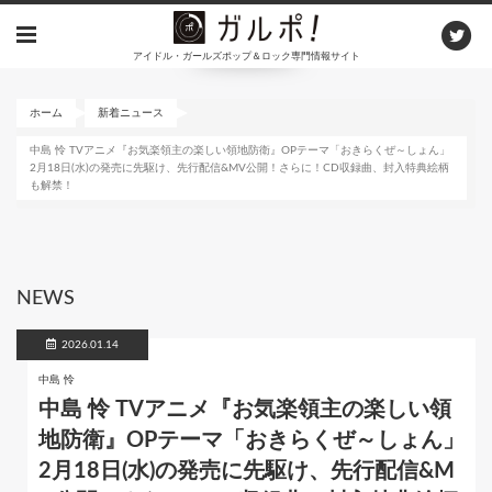
メ
イ
アイドル・ガールズポップ＆ロック専門情報サイト
ン
コ
ン
ホーム
新着ニュース
テ
中島 怜 TVアニメ『お気楽領主の楽しい領地防衛』OPテーマ「おきらくぜ～しょん」
ン
2月18日(水)の発売に先駆け、先行配信&MV公開！さらに！CD収録曲、封入特典絵柄
ツ
も解禁！
に
移
動
NEWS
2026.01.14
中島 怜
中島 怜 TVアニメ『お気楽領主の楽しい領
地防衛』OPテーマ「おきらくぜ～しょん」
2月18日(水)の発売に先駆け、先行配信&M