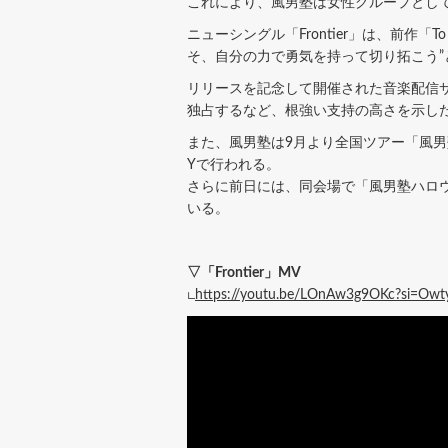
これにより、風男塾は女性グループとして
ニューシングル「Frontier」は、前作
そ、自分の力で勇気を持って切り拓こう
リリースを記念して開催された音楽配信サ
独占するなど、根強い支持の高さを示し
また、風男塾は9月より全国ツアー「風男塾 LI
Yで行われる。
さらに前日には、同会場で「風男塾ハロウ
いる。
▽「Frontier」MV
∟
https://youtu.be/LOnAw3g9OKc?si=O