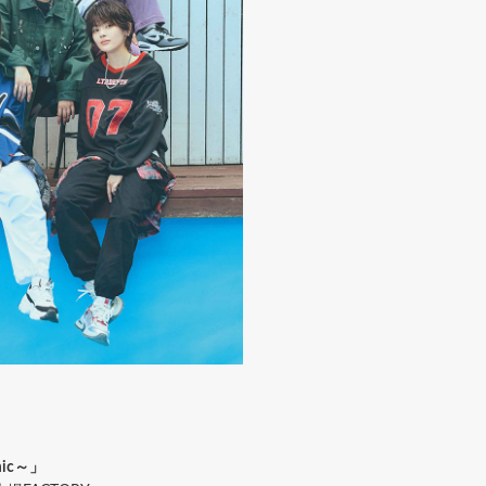
mic～」