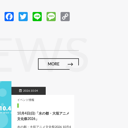
Fa
T
Li
M
C
ce
w
n
es
o
b
itt
e
sa
p
EWS
o
er
g
y
o
e
Li
k
n
MORE
k
2026.10.04
イベント情報
10月4日(日)「水の都・大垣アニメ
文化祭2026」
水の都・大垣アニメ文化祭2026 10月4