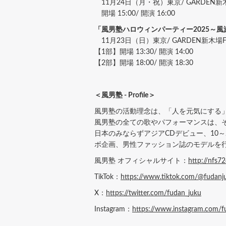
11月24日（月・祝）東京/ GARDEN新木
開場 15:00/ 開演 16:00
「風男塾ハロウィンパーティー2025～
11月23日（日）東京/ GARDEN新木場F
【1部】開場 13:30/ 開演 14:00
【2部】開場 18:00/ 開演 18:30
＜風男塾 - Profile＞
風男塾の活動理念は、「人を元気にする
風男塾の全ての歌やパフォーマンスは、
日本のみならずアジアCDデビュー、10
ボ企画、男性ファッション誌のモデルを
風男塾 オフィシャルサイト：
http://nfs7
TikTok：
https://www.tiktok.com/@fudanj
X：
https://twitter.com/fudan_juku
Instagram：
https://www.instagram.com/fu