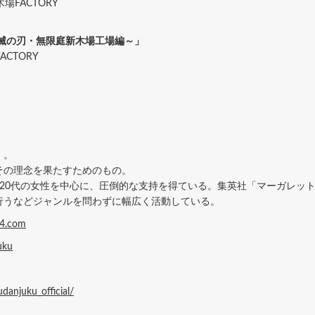
場FACTORY
風滅の刃・無限庭新木場工場編～」
ACTORY
」。
その理念を果たすためのもの。
～20代の女性を中心に、圧倒的な支持を得ている。集英社「マーガレッ
行うなどジャンルを問わずに幅広く活動している。
24.com
uku
danjuku_official/