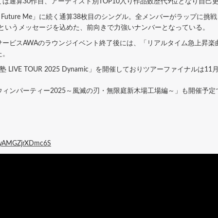
は通算30作目、アーティスト別TOP10入り作品数歴代9位となり自己
「To Future Me」に続く通算38枚目のシングル。全メンバーがラップ
”というメッセージを込めた、前向きで力強いナンバーとなっている。
ービスAWAのラウンジイベント終了後には、「リアルタイム急上昇楽曲T
た。
VE TOUR 2025 Dynamic」を開催しておりツアーファイナルは11月
ィンパーティー2025～風滅の刃・無限庭新木場工場編～」も開催予
wtyAMGZjrXDmc6S