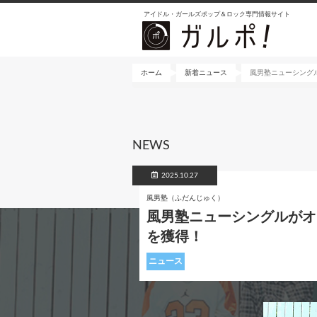
メ
アイドル・ガールズポップ＆ロック専門情報サイト
イ
ン
コ
ン
ホーム
新着ニュース
風男塾ニューシング
テ
ン
ツ
に
NEWS
移
動
2025.10.27
風男塾（ふだんじゅく）
風男塾ニューシングルがオ
を獲得！
ニュース