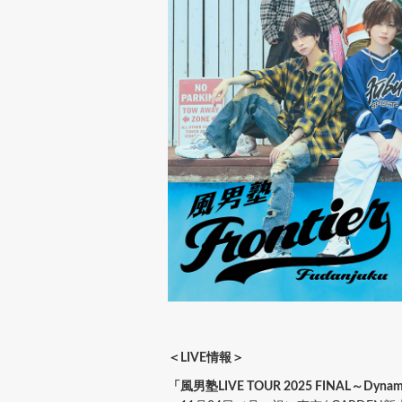
＜LIVE情報＞
「風男塾LIVE TOUR 2025 FINAL～Dyna