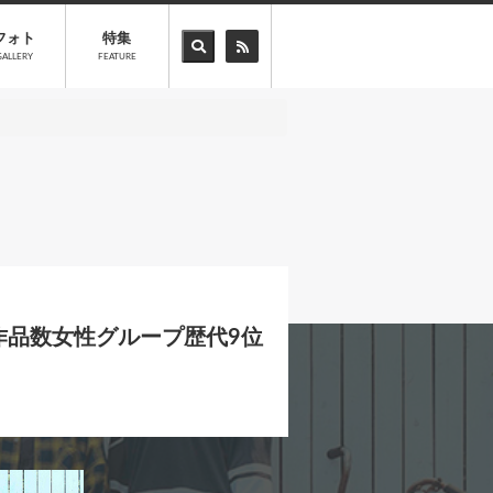
フォト
特集
GALLERY
FEATURE
作品数女性グループ歴代9位