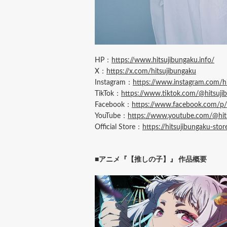
HP：
https://www.hitsujibungaku.info/
X：
https://x.com/hitsujibungaku
Instagram：
https://www.instagram.com/hi
TikTok：
https://www.tiktok.com/@hitsujib
Facebook：
https://www.facebook.com/p
YouTube：
https://www.youtube.com/@hits
Official Store：
https://hitsujibungaku-store
■アニメ『【推しの子】』 作品概要