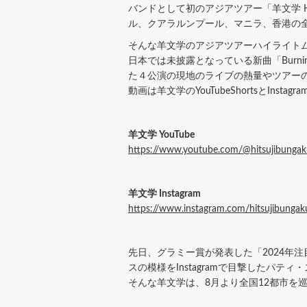
バンドとして初のアジアツアー「羊文学 Hits
ル、クアラルンプール、マニラ、香港の
そんな羊文学のアジアツアーハイライトム
日本では未披露となっている新曲「Burn
た４公演の現地のライブの熱量やツアー
動画は羊文学のYouTubeShortsとInstagr
羊文学 YouTube
https://www.youtube.com/@hitsujibungaku_
羊文学 Instagram
https://www.instagram.com/hitsujibungak
先日、グラミー賞が発表した「2024年
スの模様をInstagramで目撃したパ
そんな羊文学は、8月より全国12都市を