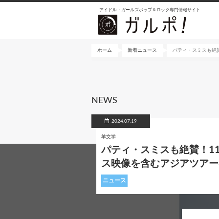
メ
アイドル・ガールズポップ＆ロック専門情報サイト
イ
ン
コ
ン
ホーム
新着ニュース
パティ・スミスも絶賛
テ
ン
ツ
に
NEWS
移
動
2024.07.19
羊文学
パティ・スミスも絶賛！11
ス映像を含むアジアツアー
ニュース