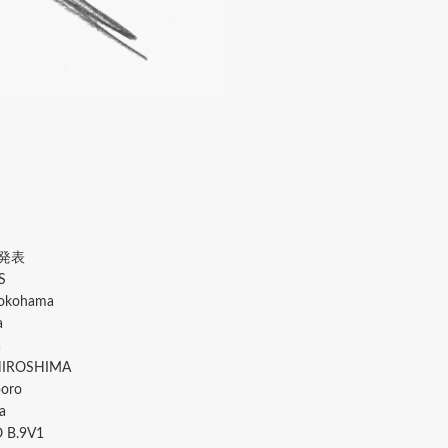
発表
S
kohama
a
a
ROSHIMA
oro
a
.9V1