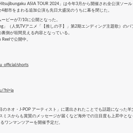
ujibungaku ASIA TOUR 2024」は今年3月から開催され全公
全4都市をまわる追加公演も先日大盛況のうちに幕を閉じた。
ービーが7/10に公開となった。
ing」（人気TVアニメ「【推しの子】」第2期エンディング主題歌）の
の裏側が垣間見える内容となっている。
am Reelで公開中。
official/shorts
u/?hl=ja
注目のネオ・J-POP アーティスト」に選出されたことでも話題になった
ティ・スミスからも賞賛のメッセージが届くなど海外での注目度も上昇中と
巡るワンマンツアーを開催予定だ。