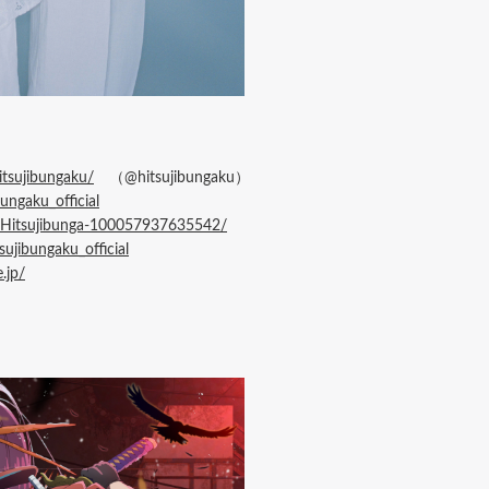
tsujibungaku/
（@hitsujibungaku）
ungaku_official
/Hitsujibunga-100057937635542/
ujibungaku_official
.jp/