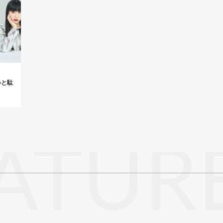
いと駄
ATUR