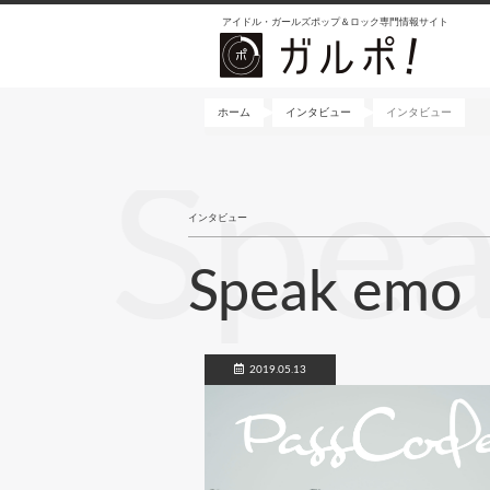
メ
アイドル・ガールズポップ＆ロック専門情報サイト
イ
ン
コ
ン
ホーム
インタビュー
インタビュー
テ
ン
Spe
ツ
に
インタビュー
移
動
Speak emo
2019.05.13