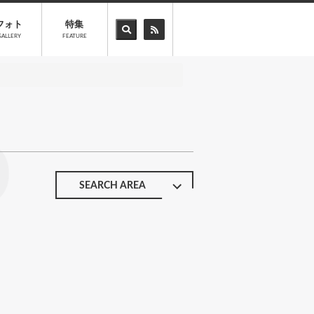
フォト
特集
GALLERY
FEATURE
o
SEARCH AREA