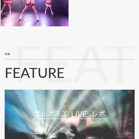
FEA
特集
FEATURE