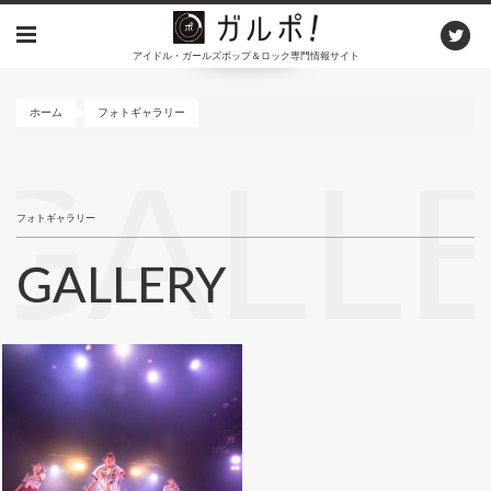
メ
イ
アイドル・ガールズポップ＆ロック専門情報サイト
ン
コ
ン
ホーム
フォトギャラリー
テ
ン
GALL
ツ
に
フォトギャラリー
移
動
GALLERY