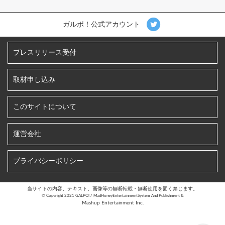
ガルポ！公式アカウント
プレスリリース受付
取材申し込み
このサイトについて
運営会社
プライバシーポリシー
当サイトの内容、テキスト、画像等の無断転載・無断使用を固く禁じます。
©︎ Copyright 2021 GALPO! / MadHoneyEntertainmentSystem And Publishment &
Mashup Entertainment Inc.