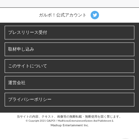
ガルポ！公式アカウント
プレスリリース受付
取材申し込み
このサイトについて
運営会社
プライバシーポリシー
当サイトの内容、テキスト、画像等の無断転載・無断使用を固く禁じます。
©︎ Copyright 2021 GALPO! / MadHoneyEntertainmentSystem And Publishment &
Mashup Entertainment Inc.