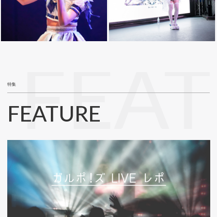
FEA
特集
FEATURE