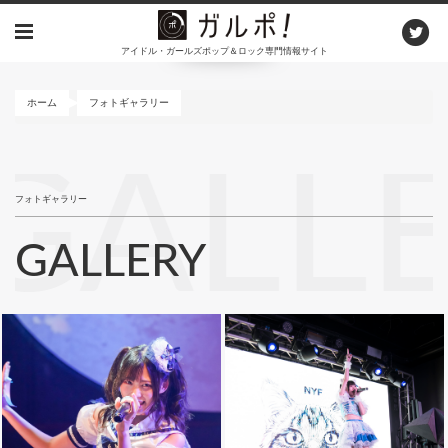
メ
イ
アイドル・ガールズポップ＆ロック専門情報サイト
ン
コ
ン
ホーム
フォトギャラリー
テ
ン
GALL
ツ
に
フォトギャラリー
移
動
GALLERY