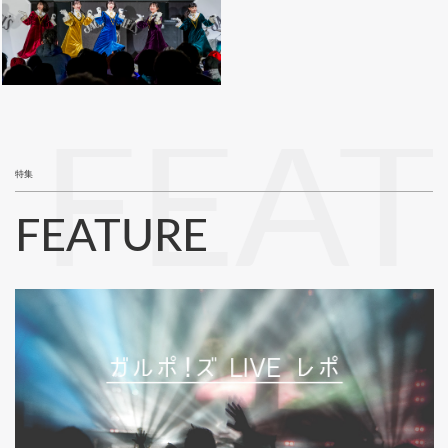
FEA
特集
FEATURE