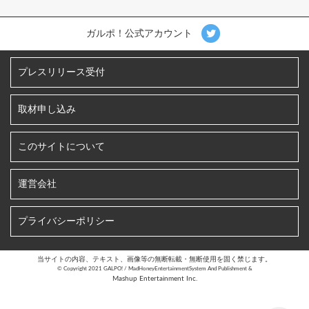
ガルポ！公式アカウント
プレスリリース受付
取材申し込み
このサイトについて
運営会社
プライバシーポリシー
当サイトの内容、テキスト、画像等の無断転載・無断使用を固く禁じます。
©︎ Copyright 2021 GALPO! / MadHoneyEntertainmentSystem And Publishment &
Mashup Entertainment Inc.