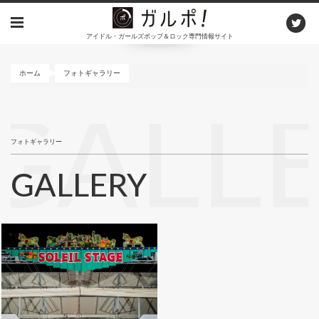
メ
イ
アイドル・ガールズポップ＆ロック専門情報サイト
ン
コ
ン
ホーム
フォトギャラリー
テ
ン
GALL
ツ
に
フォトギャラリー
移
動
GALLERY