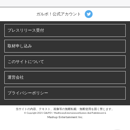
ガルポ！公式アカウント
プレスリリース受付
取材申し込み
このサイトについて
運営会社
プライバシーポリシー
当サイトの内容、テキスト、画像等の無断転載・無断使用を固く禁じます。
©︎ Copyright 2021 GALPO! / MadHoneyEntertainmentSystem And Publishment &
Mashup Entertainment Inc.