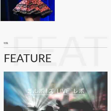
FEA
特集
FEATURE