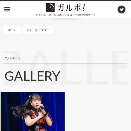
メ
イ
アイドル・ガールズポップ＆ロック専門情報サイト
ン
コ
ン
ホーム
フォトギャラリー
テ
ン
GALL
ツ
に
フォトギャラリー
移
動
GALLERY