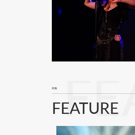
FE
特集
FEATURE