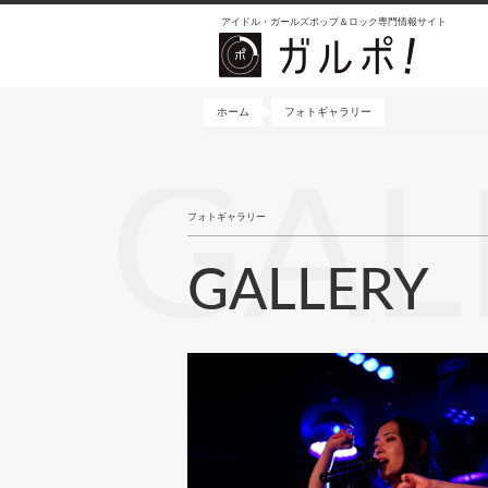
メ
アイドル・ガールズポップ＆ロック専門情報サイト
イ
ン
コ
ン
ホーム
フォトギャラリー
テ
ン
GAL
ツ
に
フォトギャラリー
移
動
GALLERY