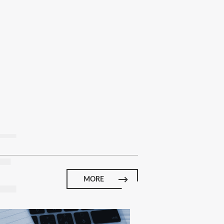
E
MORE