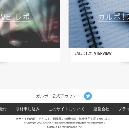
ガルポ！ズ INTERVIEW
ガルポ！公式アカウント
受付
取材申し込み
このサイトについて
運営会社
プラ
当サイトの内容、テキスト、画像等の無断転載・無断使用を固く禁じます。
©︎ Copyright 2021 GALPO! / MadHoneyEntertainmentSystem And Publishment &
Mashup Entertainment Inc.