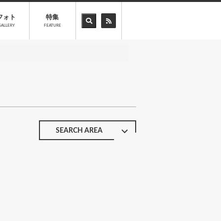
フォト
特集
GALLERY
FEATURE
SEARCH AREA