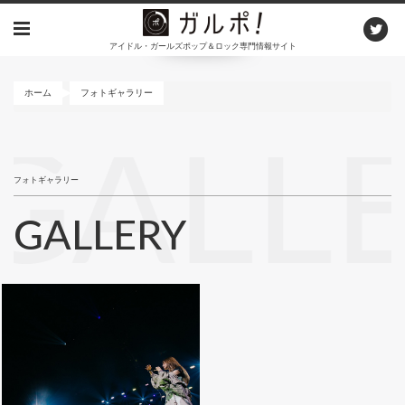
メ
イ
アイドル・ガールズポップ＆ロック専門情報サイト
ン
コ
ン
ホーム
フォトギャラリー
テ
ン
GALL
ツ
に
フォトギャラリー
移
動
GALLERY