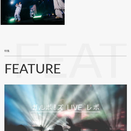
FEA
特集
FEATURE