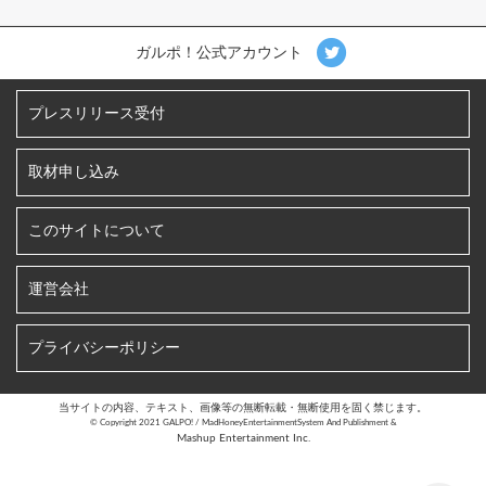
ガルポ！公式アカウント
プレスリリース受付
取材申し込み
このサイトについて
運営会社
プライバシーポリシー
当サイトの内容、テキスト、画像等の無断転載・無断使用を固く禁じます。
©︎ Copyright 2021 GALPO! / MadHoneyEntertainmentSystem And Publishment &
Mashup Entertainment Inc.