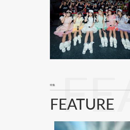
FE
特集
FEATURE