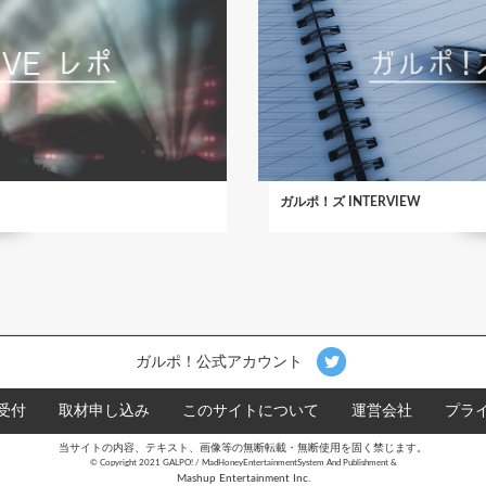
ガルポ！ズ INTERVIEW
ガルポ！公式アカウント
受付
取材申し込み
このサイトについて
運営会社
プラ
当サイトの内容、テキスト、画像等の無断転載・無断使用を固く禁じます。
©︎ Copyright 2021 GALPO! / MadHoneyEntertainmentSystem And Publishment &
Mashup Entertainment Inc.