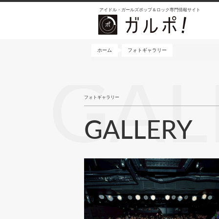
メ
アイドル・ガールズポップ＆ロック専門情報サイト
イ
ン
コ
ン
ホーム
フォトギャラリー
テ
ン
GAL
ツ
に
フォトギャラリー
移
動
GALLERY