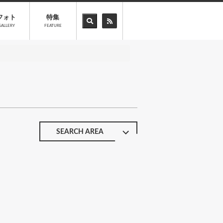
フォト
特集
GALLERY
FEATURE
SEARCH AREA