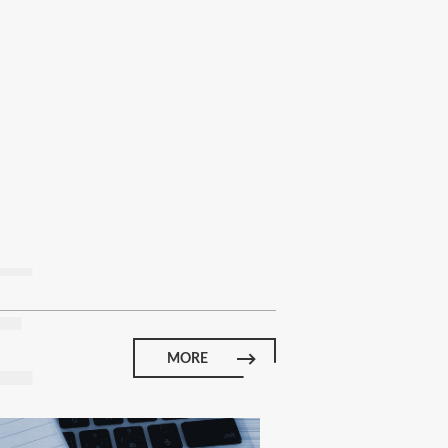
E
MORE