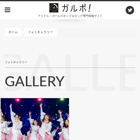
メ
イ
アイドル・ガールズポップ＆ロック専門情報サイト
ン
コ
ン
ホーム
フォトギャラリー
テ
ン
GALL
ツ
に
フォトギャラリー
移
動
GALLERY