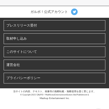
ガルポ！公式アカウント
プレスリリース受付
取材申し込み
このサイトについて
運営会社
プライバシーポリシー
当サイトの内容、テキスト、画像等の無断転載・無断使用を固く禁じます。
©︎ Copyright 2021 GALPO! / MadHoneyEntertainmentSystem And Publishment &
Mashup Entertainment Inc.