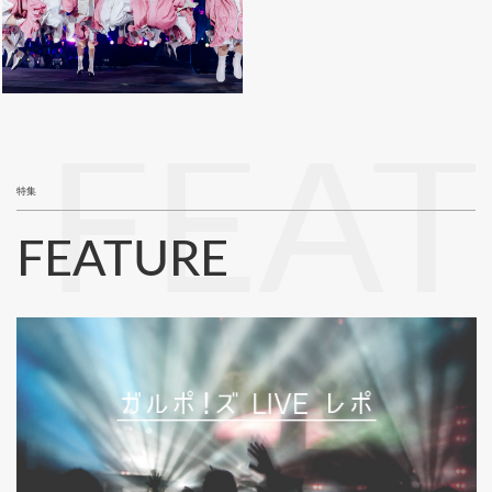
FEA
特集
FEATURE