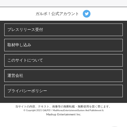
ガルポ！公式アカウント
プレスリリース受付
取材申し込み
このサイトについて
運営会社
プライバシーポリシー
当サイトの内容、テキスト、画像等の無断転載・無断使用を固く禁じます。
©︎ Copyright 2021 GALPO! / MadHoneyEntertainmentSystem And Publishment &
Mashup Entertainment Inc.