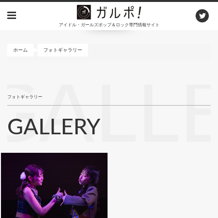
メ
イ
アイドル・ガールズポップ＆ロック専門情報サイト
ン
コ
ン
ホーム
フォトギャラリー
テ
ン
GALL
ツ
に
フォトギャラリー
移
動
GALLERY