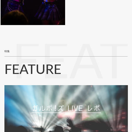
FEA
特集
FEATURE