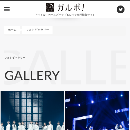
メ
イ
アイドル・ガールズポップ＆ロック専門情報サイト
ン
コ
ン
ホーム
フォトギャラリー
テ
ン
GALL
ツ
に
フォトギャラリー
移
動
GALLERY