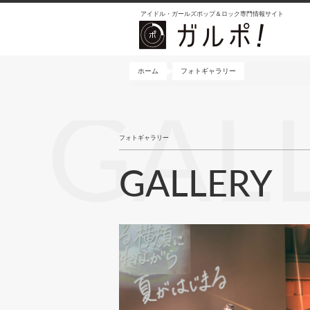
メ
アイドル・ガールズポップ＆ロック専門情報サイト
イ
ン
コ
ン
ホーム
フォトギャラリー
テ
ン
GAL
ツ
に
フォトギャラリー
移
動
GALLERY