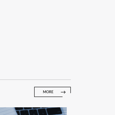
E
MORE