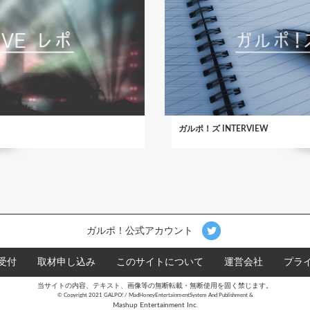
ガルポ！ズ INTERVIEW
ガルポ！公式アカウント
受付
取材申し込み
このサイトについて
運営会社
プラ
当サイトの内容、テキスト、画像等の無断転載・無断使用を固く禁じます。
©︎ Copyright 2021 GALPO! / MadHoneyEntertainmentSystem And Publishment &
Mashup Entertainment Inc.