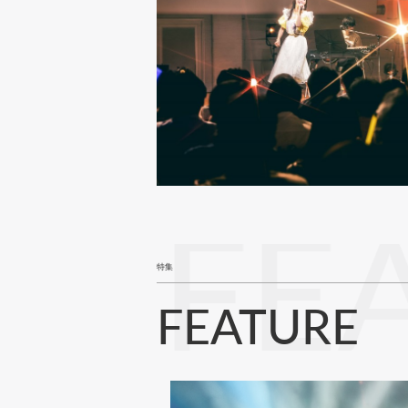
FE
特集
FEATURE