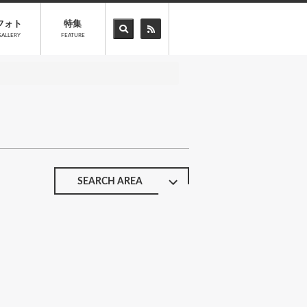
フォト
特集
GALLERY
FEATURE
SEARCH AREA