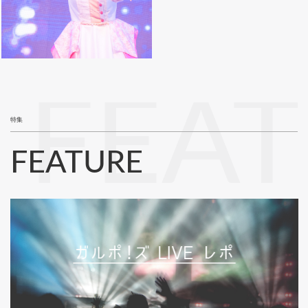
FEA
特集
FEATURE