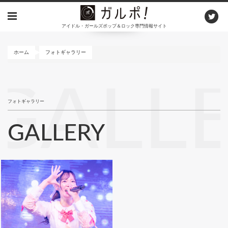
メ
イ
アイドル・ガールズポップ＆ロック専門情報サイト
ン
コ
ン
ホーム
フォトギャラリー
テ
ン
GALL
ツ
に
フォトギャラリー
移
動
GALLERY