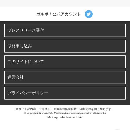
ガルポ！公式アカウント
プレスリリース受付
取材申し込み
このサイトについて
運営会社
プライバシーポリシー
当サイトの内容、テキスト、画像等の無断転載・無断使用を固く禁じます。
©︎ Copyright 2021 GALPO! / MadHoneyEntertainmentSystem And Publishment &
Mashup Entertainment Inc.