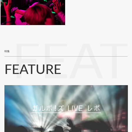
FEA
特集
FEATURE