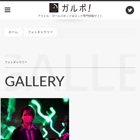
メ
イ
アイドル・ガールズポップ＆ロック専門情報サイト
ン
コ
ン
ホーム
フォトギャラリー
テ
ン
GALL
ツ
に
フォトギャラリー
移
動
GALLERY