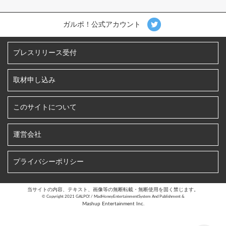
ガルポ！公式アカウント
プレスリリース受付
取材申し込み
このサイトについて
運営会社
プライバシーポリシー
当サイトの内容、テキスト、画像等の無断転載・無断使用を固く禁じます。
©︎ Copyright 2021 GALPO! / MadHoneyEntertainmentSystem And Publishment &
Mashup Entertainment Inc.