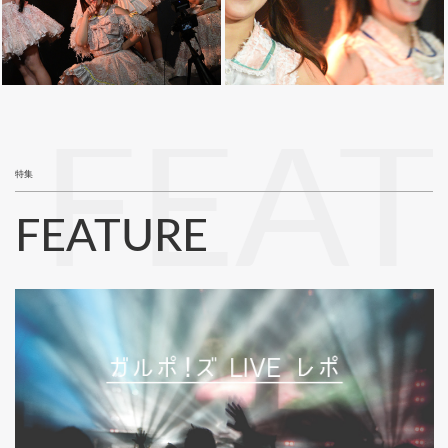
FEA
特集
FEATURE