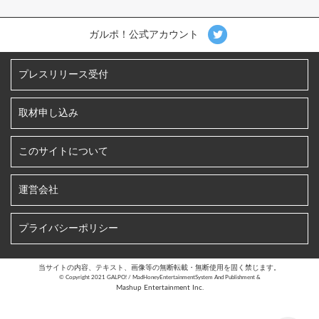
ガルポ！公式アカウント
プレスリリース受付
取材申し込み
このサイトについて
運営会社
プライバシーポリシー
当サイトの内容、テキスト、画像等の無断転載・無断使用を固く禁じます。
©︎ Copyright 2021 GALPO! / MadHoneyEntertainmentSystem And Publishment &
Mashup Entertainment Inc.