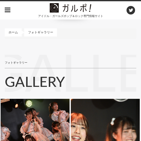
メ
イ
アイドル・ガールズポップ＆ロック専門情報サイト
ン
コ
ン
ホーム
フォトギャラリー
テ
ン
GALL
ツ
に
フォトギャラリー
移
動
GALLERY