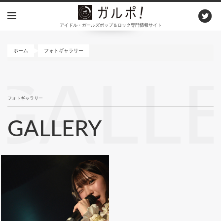
メ
イ
アイドル・ガールズポップ＆ロック専門情報サイト
ン
コ
ン
ホーム
フォトギャラリー
テ
ン
GALL
ツ
に
フォトギャラリー
移
動
GALLERY