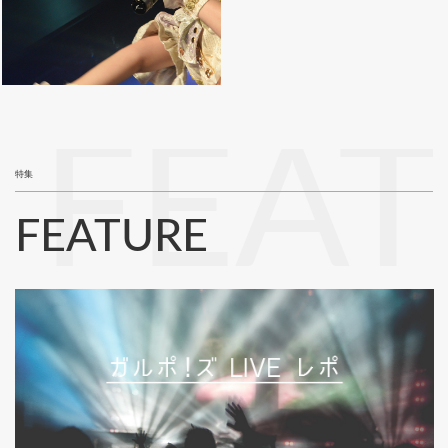
FEA
特集
FEATURE