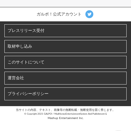
ガルポ！公式アカウント
プレスリリース受付
取材申し込み
このサイトについて
運営会社
プライバシーポリシー
当サイトの内容、テキスト、画像等の無断転載・無断使用を固く禁じます。
©︎ Copyright 2021 GALPO! / MadHoneyEntertainmentSystem And Publishment &
Mashup Entertainment Inc.