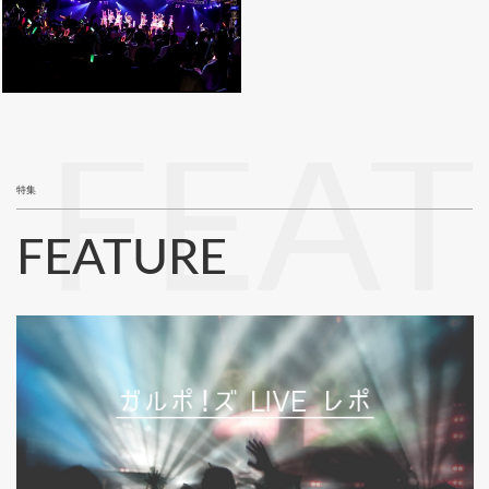
FEA
特集
FEATURE