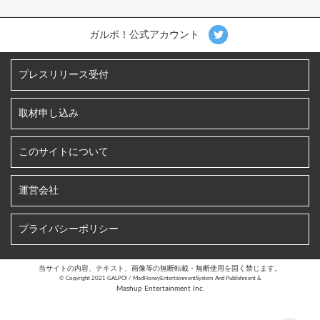
ガルポ！公式アカウント
プレスリリース受付
取材申し込み
このサイトについて
運営会社
プライバシーポリシー
当サイトの内容、テキスト、画像等の無断転載・無断使用を固く禁じます。
©︎ Copyright 2021 GALPO! / MadHoneyEntertainmentSystem And Publishment &
Mashup Entertainment Inc.