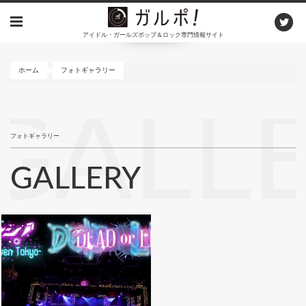
メ
イ
アイドル・ガールズポップ＆ロック専門情報サイト
ン
コ
ン
ホーム
フォトギャラリー
テ
ン
GALL
ツ
に
フォトギャラリー
移
動
GALLERY