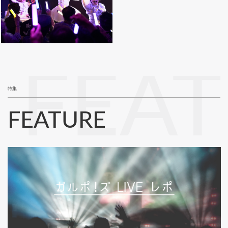
FEA
特集
FEATURE