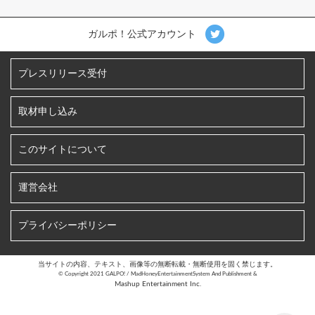
ガルポ！公式アカウント
プレスリリース受付
取材申し込み
このサイトについて
運営会社
プライバシーポリシー
当サイトの内容、テキスト、画像等の無断転載・無断使用を固く禁じます。
©︎ Copyright 2021 GALPO! / MadHoneyEntertainmentSystem And Publishment &
Mashup Entertainment Inc.