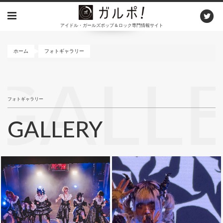
メ
イ
アイドル・ガールズポップ＆ロック専門情報サイト
ン
コ
ン
ホーム
フォトギャラリー
テ
ン
GALL
ツ
に
フォトギャラリー
移
動
GALLERY