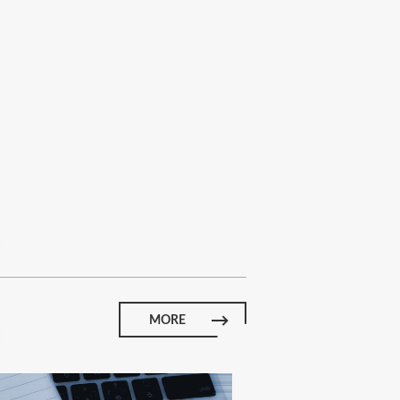
E
MORE