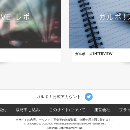
ガルポ！ズ INTERVIEW
ガルポ！公式アカウント
受付
取材申し込み
このサイトについて
運営会社
プラ
当サイトの内容、テキスト、画像等の無断転載・無断使用を固く禁じます。
©︎ Copyright 2021 GALPO! / MadHoneyEntertainmentSystem And Publishment &
Mashup Entertainment Inc.