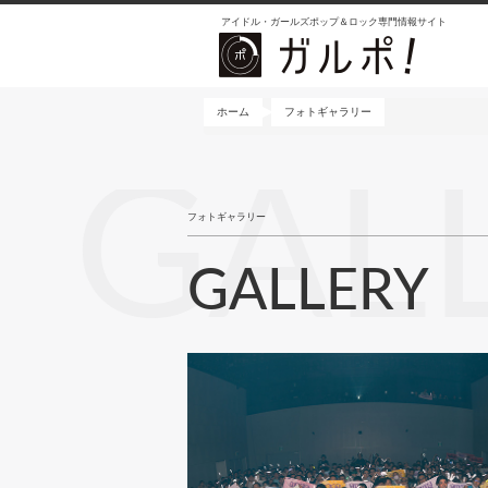
メ
アイドル・ガールズポップ＆ロック専門情報サイト
イ
ン
コ
ン
ホーム
フォトギャラリー
テ
ン
GAL
ツ
に
フォトギャラリー
移
動
GALLERY