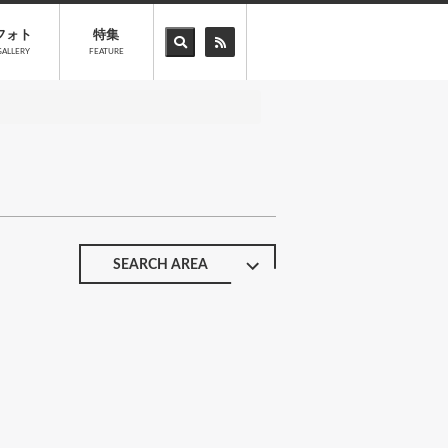
フォト
特集
GALLERY
FEATURE
SEARCH AREA