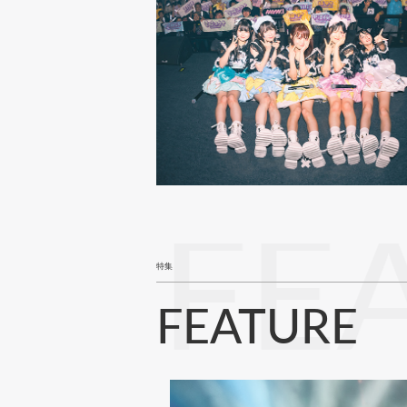
FE
特集
FEATURE