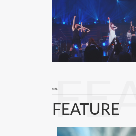
FE
特集
FEATURE