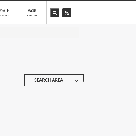
フォト
特集
GALLERY
FEATURE
SEARCH AREA