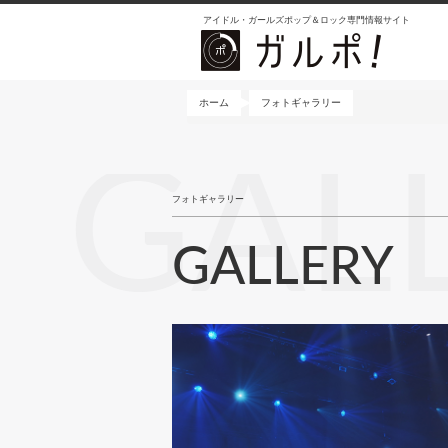
メ
アイドル・ガールズポップ＆ロック専門情報サイト
イ
ン
コ
ン
ホーム
フォトギャラリー
テ
ン
GAL
ツ
に
フォトギャラリー
移
動
GALLERY