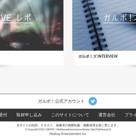
ガルポ！ズ INTERVIEW
ガルポ！公式アカウント
受付
取材申し込み
このサイトについて
運営会社
プラ
当サイトの内容、テキスト、画像等の無断転載・無断使用を固く禁じます。
©︎ Copyright 2021 GALPO! / MadHoneyEntertainmentSystem And Publishment &
Mashup Entertainment Inc.