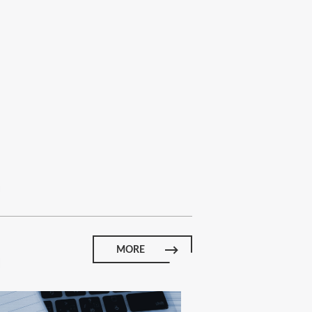
E
MORE