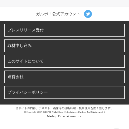
ガルポ！公式アカウント
プレスリリース受付
取材申し込み
このサイトについて
運営会社
プライバシーポリシー
当サイトの内容、テキスト、画像等の無断転載・無断使用を固く禁じます。
©︎ Copyright 2021 GALPO! / MadHoneyEntertainmentSystem And Publishment &
Mashup Entertainment Inc.