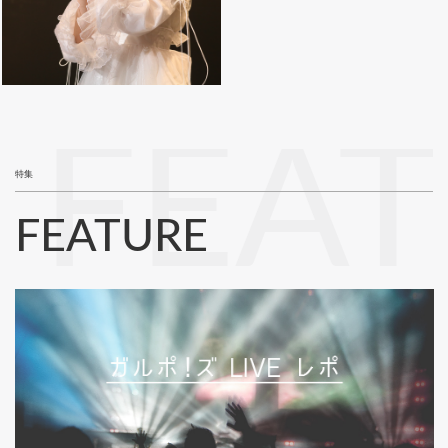
FEA
特集
FEATURE