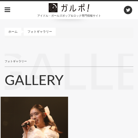
メ
イ
アイドル・ガールズポップ＆ロック専門情報サイト
ン
コ
ン
ホーム
フォトギャラリー
テ
ン
GALL
ツ
に
フォトギャラリー
移
動
GALLERY