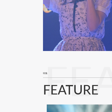
FE
特集
FEATURE