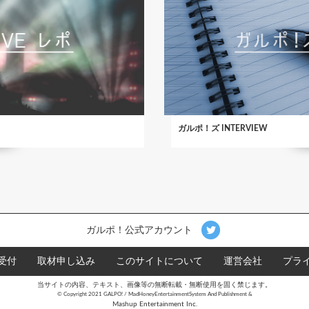
ガルポ！ズ INTERVIEW
ガルポ！公式アカウント
受付
取材申し込み
このサイトについて
運営会社
プラ
当サイトの内容、テキスト、画像等の無断転載・無断使用を固く禁じます。
©︎ Copyright 2021 GALPO! / MadHoneyEntertainmentSystem And Publishment &
Mashup Entertainment Inc.