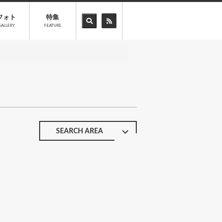
フォト
特集
GALLERY
FEATURE
SEARCH AREA