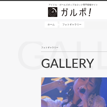
メ
アイドル・ガールズポップ＆ロック専門情報サイト
イ
ン
コ
ン
ホーム
フォトギャラリー
テ
ン
GAL
ツ
に
フォトギャラリー
移
動
GALLERY