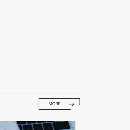
E
MORE