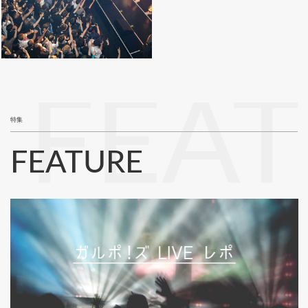
FEA
特集
FEATURE