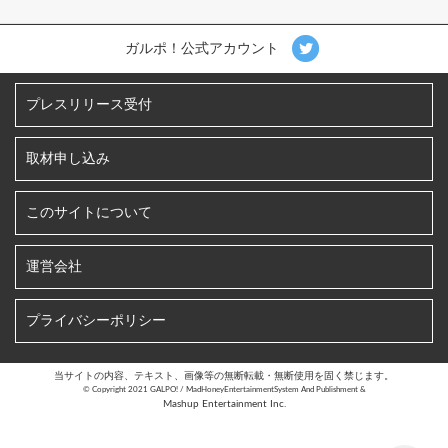
ガルポ！公式アカウント
プレスリリース受付
取材申し込み
このサイトについて
運営会社
プライバシーポリシー
当サイトの内容、テキスト、画像等の無断転載・無断使用を固く禁じます。
©︎ Copyright 2021 GALPO! / MadHoneyEntertainmentSystem And Publishment &
Mashup Entertainment Inc.