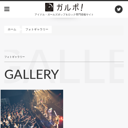
メ
イ
アイドル・ガールズポップ＆ロック専門情報サイト
ン
コ
ン
ホーム
フォトギャラリー
テ
ン
GALL
ツ
に
フォトギャラリー
移
動
GALLERY