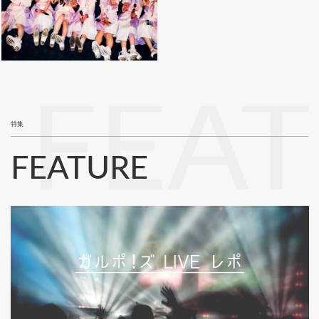
FEA
特集
FEATURE