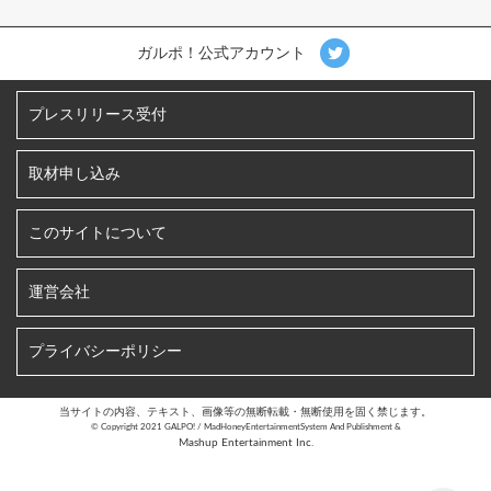
ガルポ！公式アカウント
プレスリリース受付
取材申し込み
このサイトについて
運営会社
プライバシーポリシー
当サイトの内容、テキスト、画像等の無断転載・無断使用を固く禁じます。
©︎ Copyright 2021 GALPO! / MadHoneyEntertainmentSystem And Publishment &
Mashup Entertainment Inc.