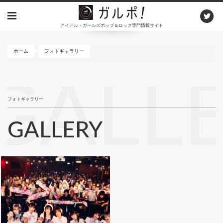
メ
イ
アイドル・ガールズポップ＆ロック専門情報サイト
ン
コ
ン
ホーム
フォトギャラリー
テ
ン
GALL
ツ
に
フォトギャラリー
移
動
GALLERY