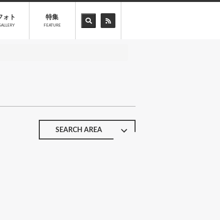
フォト
特集
GALLERY
FEATURE
SEARCH AREA