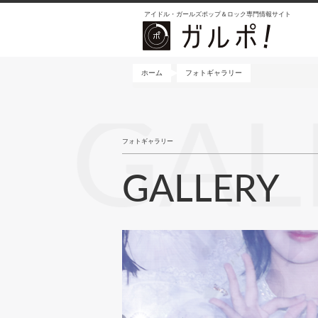
メ
アイドル・ガールズポップ＆ロック専門情報サイト
イ
ン
コ
ン
ホーム
フォトギャラリー
テ
ン
GAL
ツ
に
フォトギャラリー
移
動
GALLERY