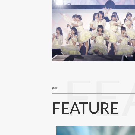
FE
特集
FEATURE