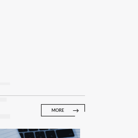
E
MORE