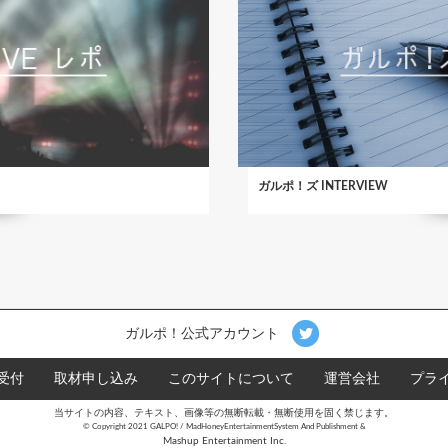
ガルポ！ズ INTERVIEW
ガルポ！公式アカウント
受付
取材申し込み
このサイトについて
運営会社
プラ
当サイトの内容、テキスト、画像等の無断転載・無断使用を固く禁じます。
©︎ Copyright 2021 GALPO! / MadHoneyEntertainmentSystem And Publishment &
Mashup Entertainment Inc.