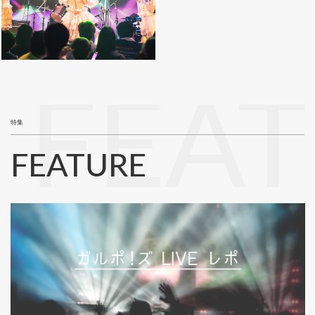
FEA
特集
FEATURE