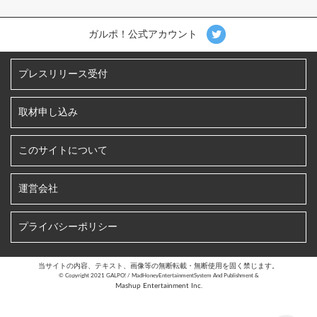
ガルポ！公式アカウント
プレスリリース受付
取材申し込み
このサイトについて
運営会社
プライバシーポリシー
当サイトの内容、テキスト、画像等の無断転載・無断使用を固く禁じます。
©︎ Copyright 2021 GALPO! / MadHoneyEntertainmentSystem And Publishment &
Mashup Entertainment Inc.