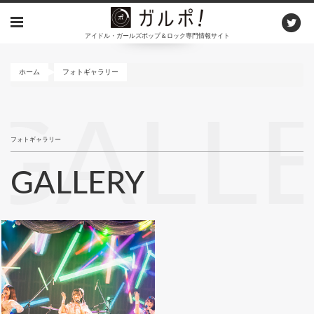
メ
イ
アイドル・ガールズポップ＆ロック専門情報サイト
ン
コ
ン
ホーム
フォトギャラリー
テ
ン
GALL
ツ
に
フォトギャラリー
移
動
GALLERY