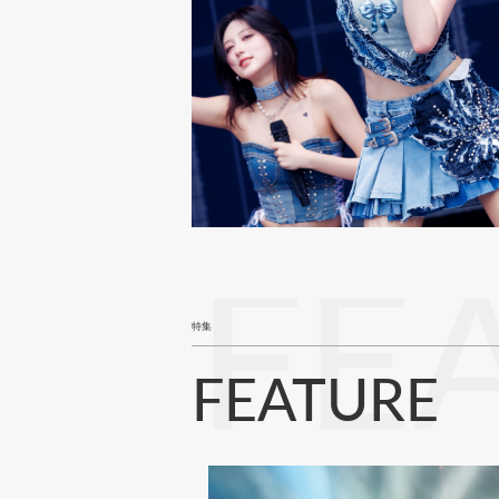
FE
特集
FEATURE