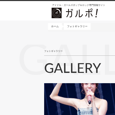
メ
アイドル・ガールズポップ＆ロック専門情報サイト
イ
ン
コ
ン
ホーム
フォトギャラリー
テ
ン
GAL
ツ
に
フォトギャラリー
移
動
GALLERY