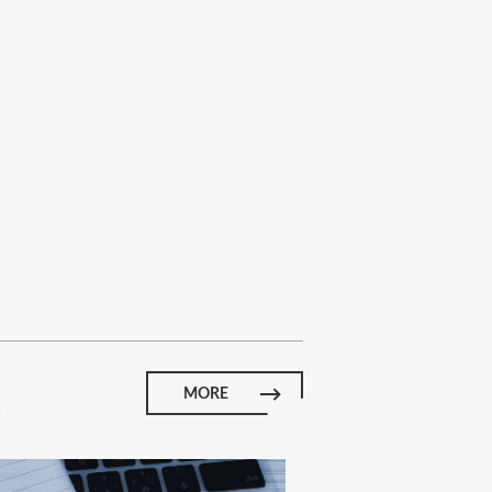
E
MORE