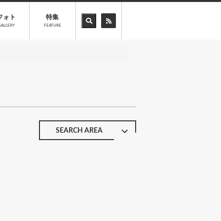
フォト
特集
GALLERY
FEATURE
SEARCH AREA