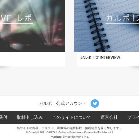
ガルポ！ズ INTERVIEW
ガルポ！公式アカウント
受付
取材申し込み
このサイトについて
運営会社
プラ
当サイトの内容、テキスト、画像等の無断転載・無断使用を固く禁じます。
©︎ Copyright 2021 GALPO! / MadHoneyEntertainmentSystem And Publishment &
Mashup Entertainment Inc.