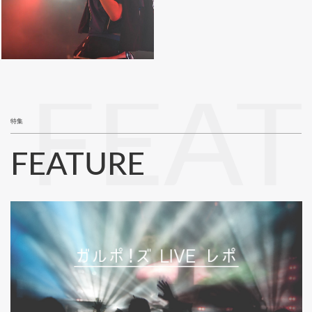
FEA
特集
FEATURE