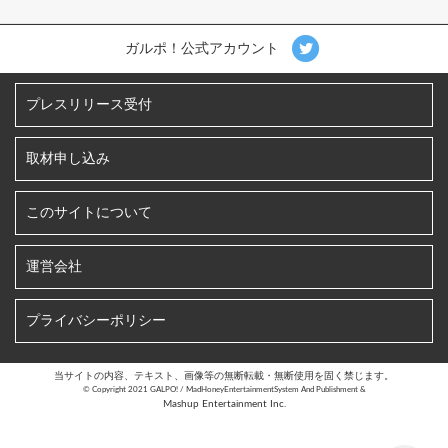
ガルポ！公式アカウント
プレスリリース受付
取材申し込み
このサイトについて
運営会社
プライバシーポリシー
当サイトの内容、テキスト、画像等の無断転載・無断使用を固く禁じます。
©︎ Copyright 2021 GALPO! / MadHoneyEntertainmentSystem And Publishment &
Mashup Entertainment Inc.