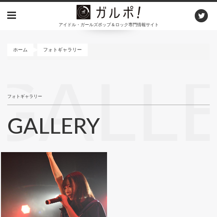
メ
イ
アイドル・ガールズポップ＆ロック専門情報サイト
ン
コ
ン
ホーム
フォトギャラリー
テ
ン
GALL
ツ
に
フォトギャラリー
移
動
GALLERY