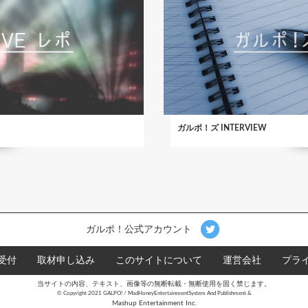
ガルポ！ズ INTERVIEW
ガルポ！公式アカウント
受付
取材申し込み
このサイトについて
運営会社
プラ
当サイトの内容、テキスト、画像等の無断転載・無断使用を固く禁じます。
©︎ Copyright 2021 GALPO! / MadHoneyEntertainmentSystem And Publishment &
Mashup Entertainment Inc.