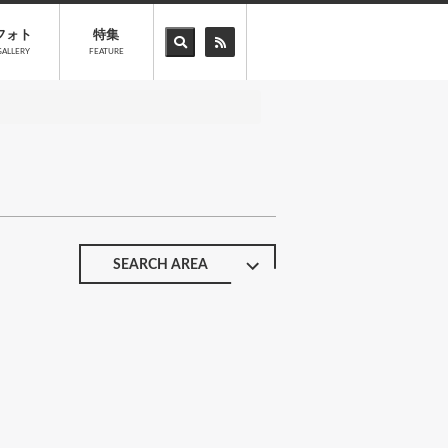
フォト
特集
GALLERY
FEATURE
SEARCH AREA