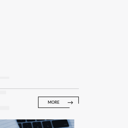
E
MORE