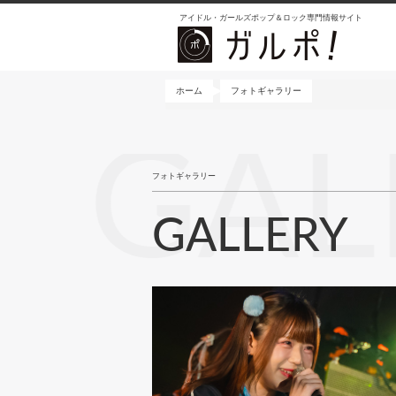
メ
アイドル・ガールズポップ＆ロック専門情報サイト
イ
ン
コ
ン
ホーム
フォトギャラリー
テ
ン
GAL
ツ
に
フォトギャラリー
移
動
GALLERY