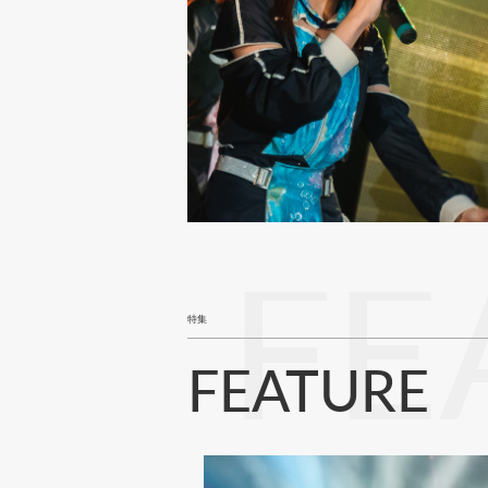
FE
特集
FEATURE