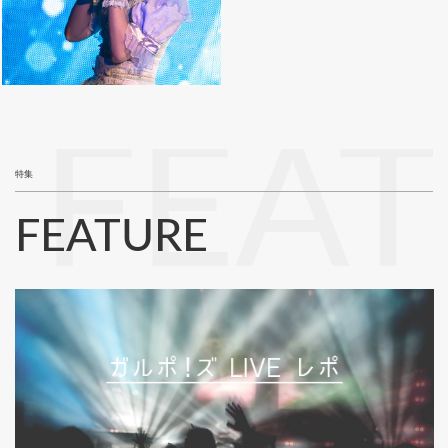
FEA
特集
FEATURE