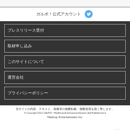
ガルポ！公式アカウント
プレスリリース受付
取材申し込み
このサイトについて
運営会社
プライバシーポリシー
当サイトの内容、テキスト、画像等の無断転載・無断使用を固く禁じます。
©︎ Copyright 2021 GALPO! / MadHoneyEntertainmentSystem And Publishment &
Mashup Entertainment Inc.