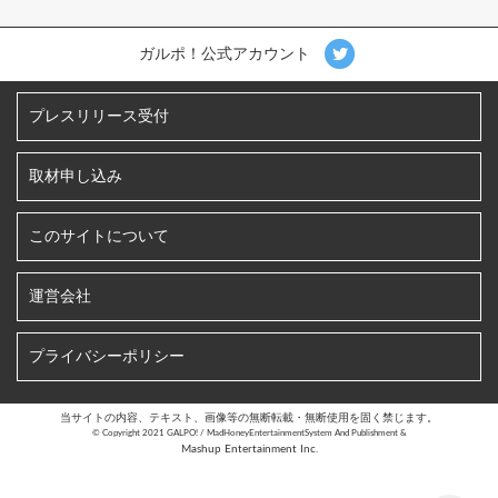
ガルポ！公式アカウント
プレスリリース受付
取材申し込み
このサイトについて
運営会社
プライバシーポリシー
当サイトの内容、テキスト、画像等の無断転載・無断使用を固く禁じます。
©︎ Copyright 2021 GALPO! / MadHoneyEntertainmentSystem And Publishment &
Mashup Entertainment Inc.