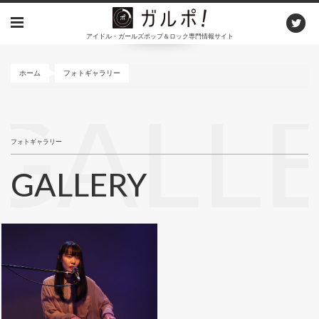
メ
イ
アイドル・ガールズポップ＆ロック専門情報サイト
ン
コ
ン
ホーム
フォトギャラリー
テ
ン
GALL
ツ
に
フォトギャラリー
移
動
GALLERY