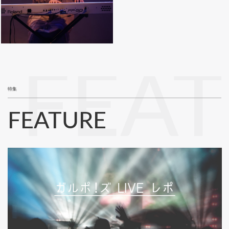
FEA
特集
FEATURE