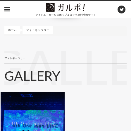
メ
イ
アイドル・ガールズポップ＆ロック専門情報サイト
ン
コ
ン
ホーム
フォトギャラリー
テ
ン
GALL
ツ
に
フォトギャラリー
移
動
GALLERY