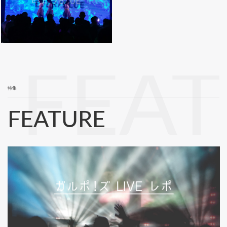
FEA
特集
FEATURE