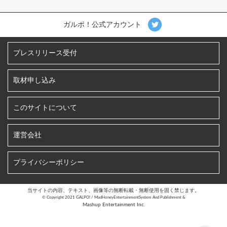
ガルポ！公式アカウント
プレスリリース受付
取材申し込み
このサイトについて
運営会社
プライバシーポリシー
当サイトの内容、テキスト、画像等の無断転載・無断使用を固く禁じます。
©︎ Copyright 2021 GALPO! / MadHoneyEntertainmentSystem And Publishment &
Mashup Entertainment Inc.