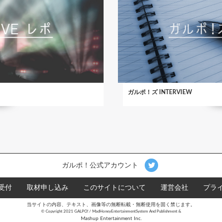
ガルポ！ズ INTERVIEW
ガルポ！公式アカウント
受付
取材申し込み
このサイトについて
運営会社
プラ
当サイトの内容、テキスト、画像等の無断転載・無断使用を固く禁じます。
©︎ Copyright 2021 GALPO! / MadHoneyEntertainmentSystem And Publishment &
Mashup Entertainment Inc.