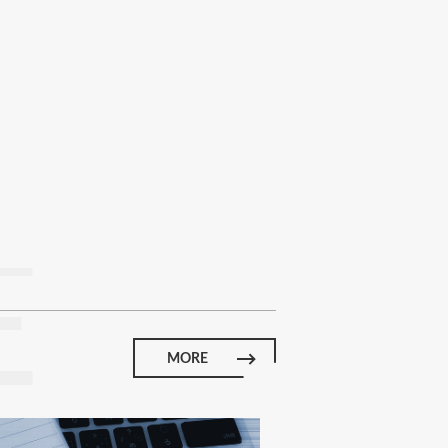
E
MORE