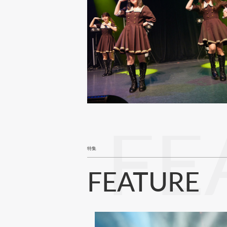
FE
特集
FEATURE