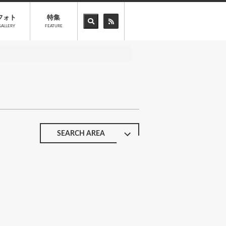
フォト
特集
GALLERY
FEATURE
SEARCH AREA