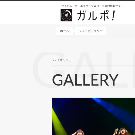
メ
アイドル・ガールズポップ＆ロック専門情報サイト
イ
ン
コ
ン
ホーム
フォトギャラリー
テ
ン
GAL
ツ
に
フォトギャラリー
移
動
GALLERY