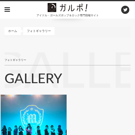
メ
イ
アイドル・ガールズポップ＆ロック専門情報サイト
ン
コ
ン
ホーム
フォトギャラリー
テ
ン
GALL
ツ
に
フォトギャラリー
移
動
GALLERY