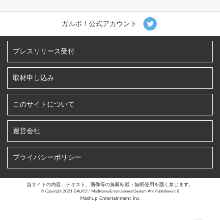
ガルポ！公式アカウント
プレスリリース受付
取材申し込み
このサイトについて
運営会社
プライバシーポリシー
当サイトの内容、テキスト、画像等の無断転載・無断使用を固く禁じます。
©︎ Copyright 2021 GALPO! / MadHoneyEntertainmentSystem And Publishment &
Mashup Entertainment Inc.