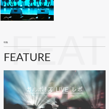
FEA
特集
FEATURE