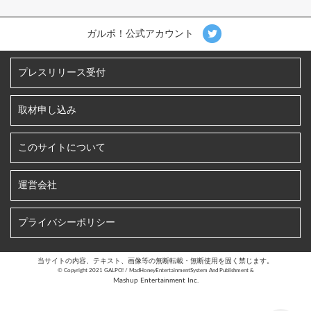
ガルポ！公式アカウント
プレスリリース受付
取材申し込み
このサイトについて
運営会社
プライバシーポリシー
当サイトの内容、テキスト、画像等の無断転載・無断使用を固く禁じます。
©︎ Copyright 2021 GALPO! / MadHoneyEntertainmentSystem And Publishment &
Mashup Entertainment Inc.