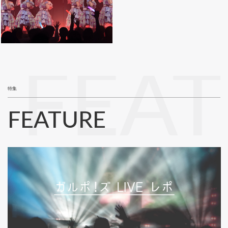
FEA
特集
FEATURE