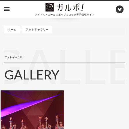
メ
イ
アイドル・ガールズポップ＆ロック専門情報サイト
ン
コ
ン
ホーム
フォトギャラリー
テ
ン
GALL
ツ
に
フォトギャラリー
移
動
GALLERY