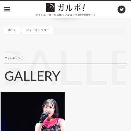
メ
イ
アイドル・ガールズポップ＆ロック専門情報サイト
ン
コ
ン
ホーム
フォトギャラリー
テ
ン
GALL
ツ
に
フォトギャラリー
移
動
GALLERY