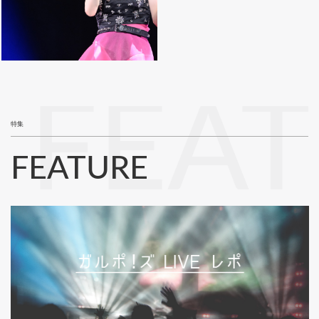
FEA
特集
FEATURE