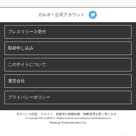
ガルポ！公式アカウント
プレスリリース受付
取材申し込み
このサイトについて
運営会社
プライバシーポリシー
当サイトの内容、テキスト、画像等の無断転載・無断使用を固く禁じます。
©︎ Copyright 2021 GALPO! / MadHoneyEntertainmentSystem And Publishment &
Mashup Entertainment Inc.