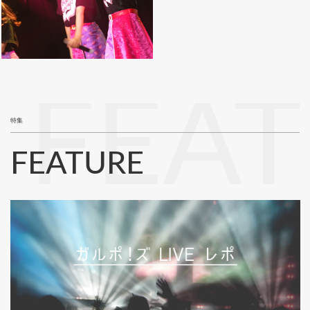
FEA
特集
FEATURE