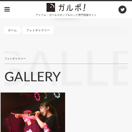
メ
イ
アイドル・ガールズポップ＆ロック専門情報サイト
ン
コ
ン
ホーム
フォトギャラリー
テ
ン
GALL
ツ
に
フォトギャラリー
移
動
GALLERY