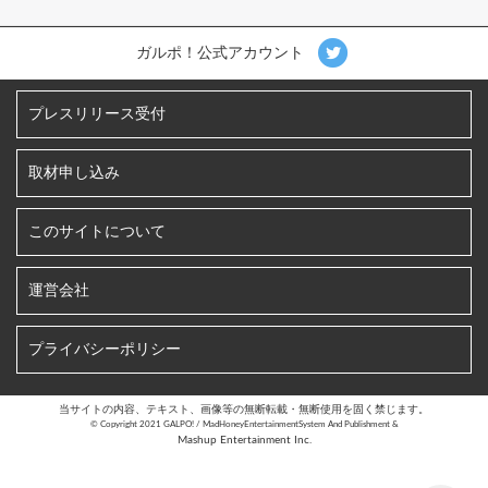
ガルポ！公式アカウント
プレスリリース受付
取材申し込み
このサイトについて
運営会社
プライバシーポリシー
当サイトの内容、テキスト、画像等の無断転載・無断使用を固く禁じます。
©︎ Copyright 2021 GALPO! / MadHoneyEntertainmentSystem And Publishment &
Mashup Entertainment Inc.