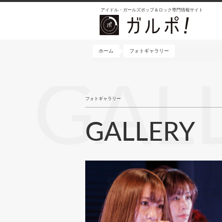
メ
アイドル・ガールズポップ＆ロック専門情報サイト
イ
ン
コ
ン
ホーム
フォトギャラリー
テ
ン
GAL
ツ
に
フォトギャラリー
移
動
GALLERY