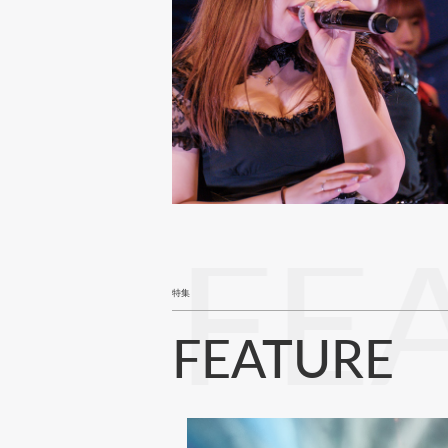
FE
特集
FEATURE