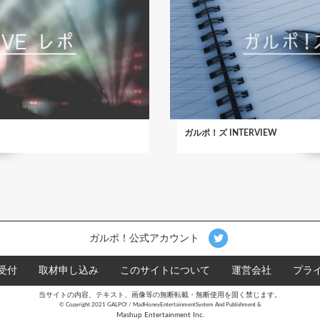
ガルポ！ズ INTERVIEW
ガルポ！公式アカウント
受付
取材申し込み
このサイトについて
運営会社
プラ
当サイトの内容、テキスト、画像等の無断転載・無断使用を固く禁じます。
©︎ Copyright 2021 GALPO! / MadHoneyEntertainmentSystem And Publishment &
Mashup Entertainment Inc.