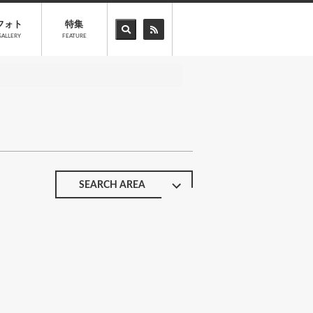
フォト
特集
GALLERY
FEATURE
SEARCH AREA