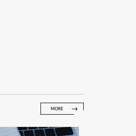
E
MORE