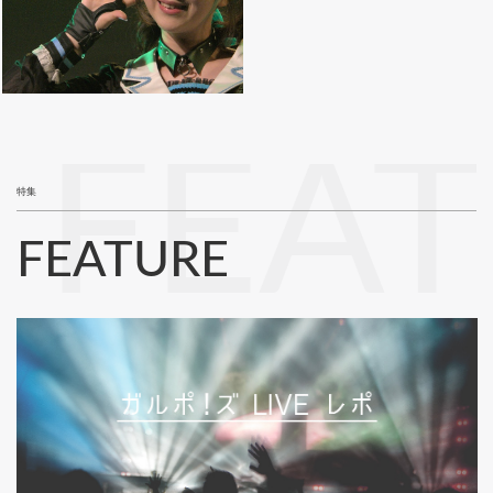
FEA
特集
FEATURE