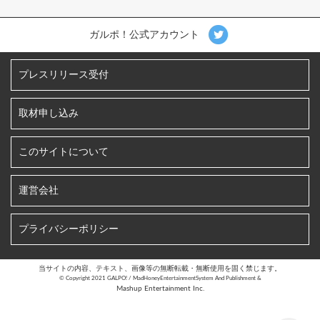
ガルポ！公式アカウント
プレスリリース受付
取材申し込み
このサイトについて
運営会社
プライバシーポリシー
当サイトの内容、テキスト、画像等の無断転載・無断使用を固く禁じます。
©︎ Copyright 2021 GALPO! / MadHoneyEntertainmentSystem And Publishment &
Mashup Entertainment Inc.