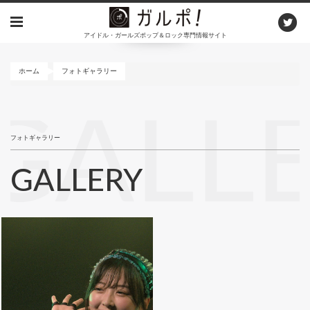
メ
イ
アイドル・ガールズポップ＆ロック専門情報サイト
ン
コ
ン
ホーム
フォトギャラリー
テ
ン
GALL
ツ
に
フォトギャラリー
移
動
GALLERY